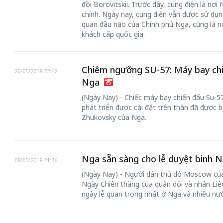
đồi Borovitskii. Trước đây, cung điện là nơ
chính. Ngày nay, cung điện vẫn được sử dụng
quan đầu não của Chính phủ Nga, cũng là n
khách cấp quốc gia.
Chiêm ngưỡng SU-57: Máy bay chi
20/05/2018 22:42
Nga
(Ngày Nay) - Chiếc máy bay chiến đấu Su-5
phát triển được cài đặt trên thân đã được 
Zhukovsky của Nga.
Nga sẵn sàng cho lễ duyệt binh 
08/05/2018 21:36
(Ngày Nay) - Người dân thủ đô Moscow của
Ngày Chiến thắng của quân đội và nhân Liên
ngày lễ quan trọng nhất ở Nga và nhiều nướ