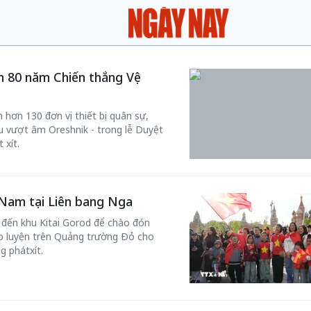
m 80 năm Chiến thắng Vệ
hơn 130 đơn vị thiết bị quân sự,
iêu vượt âm Oreshnik - trong lễ Duyệt
 xít.
 Nam tại Liên bang Nga
 đến khu Kitai Gorod để chào đón
p luyện trên Quảng trường Đỏ cho
g phátxít.