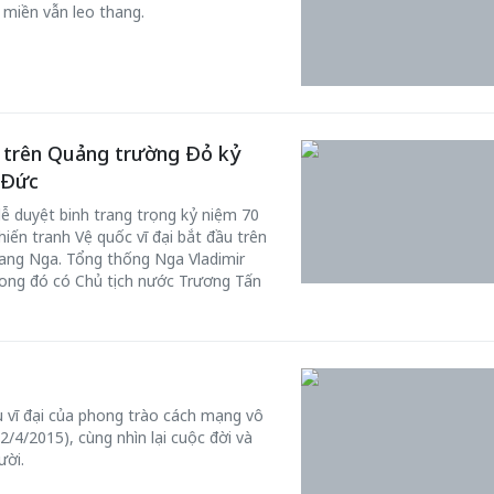
 miền vẫn leo thang.
g trên Quảng trường Đỏ kỷ
 Đức
lễ duyệt binh trang trọng kỷ niệm 70
iến tranh Vệ quốc vĩ đại bắt đầu trên
ang Nga. Tổng thống Nga Vladimir
rong đó có Chủ tịch nước Trương Tấn
ụ vĩ đại của phong trào cách mạng vô
22/4/2015), cùng nhìn lại cuộc đời và
ười.