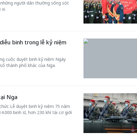
 những người dân thường sống sót
vị.
50 năm Việt 
iễu binh trong lễ kỷ niệm
m gia
50 năm Việt Nam gia
nhập UNESCO
 Khơi
nhập UNESCO: Khơi
nguồn nội lực 
ong cuộc duyệt binh kỷ niệm Ngày
n hóa,
nguồn nội lực văn hóa,
định hình vị t
 số thành phố khác của Nga.
 kiến
định hình vị thế kiến
tạo | Kỳ 1: K
g kiến
tạo | Kỳ 3: Hội nhập
hòa bình thể h
ạo mới
quốc tế bằng bản lĩnh
quyết định l
Việt Nam
tại Nga
chức Lễ duyệt binh kỷ niệm 75 năm
.000 binh sĩ, hơn 230 khí tài cơ giới