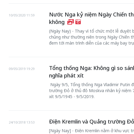
Nước Nga kỷ niệm Ngày Chiến thằ
10/05/2020 11:59
không
(Ngày Nay) - Thay vì tổ chức một lễ duyệt 
chủng như thường niên trong Ngày Chiến t
đem tới màn trình diễn của các máy bay trự
Tổng thống Nga: Không gì so sán
09/05/2019 19:29
nghĩa phát xít
Ngày 9/5, Tổng thống Nga Vladimir Putin đ
trường Đỏ ở thủ đô Moskva nhân kỷ niệm 7
xít 9/5/1945 - 9/5/2019.
Điện Kremlin và Quảng trường Đ
24/10/2018 13:53
[Ngày Nay] - Điện Kremlin nằm ở khu vực t