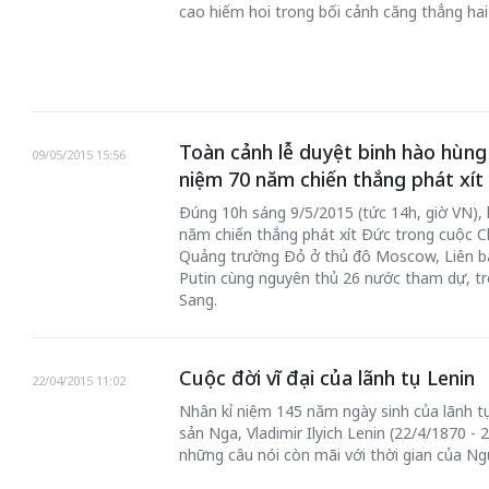
cao hiếm hoi trong bối cảnh căng thẳng hai
Toàn cảnh lễ duyệt binh hào hùn
09/05/2015 15:56
niệm 70 năm chiến thắng phát xít
Đúng 10h sáng 9/5/2015 (tức 14h, giờ VN), 
năm chiến thắng phát xít Đức trong cuộc Ch
Quảng trường Đỏ ở thủ đô Moscow, Liên b
Putin cùng nguyên thủ 26 nước tham dự, t
Sang.
Cuộc đời vĩ đại của lãnh tụ Lenin
22/04/2015 11:02
Nhân kỉ niệm 145 năm ngày sinh của lãnh t
sản Nga, Vladimir Ilyich Lenin (22/4/1870 - 
những câu nói còn mãi với thời gian của Ng