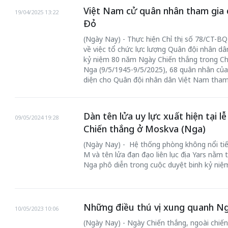
Việt Nam cử quân nhân tham gia 
19/04/2025 13:22
Đỏ
(Ngày Nay) - Thực hiện Chỉ thị số 78/CT-
về việc tổ chức lực lượng Quân đội nhân dâ
kỷ niệm 80 năm Ngày Chiến thắng trong Chiế
Nga (9/5/1945-9/5/2025), 68 quân nhân của
diện cho Quân đội nhân dân Việt Nam tham
Dàn tên lửa uy lực xuất hiện tại 
09/05/2024 19:28
chiến của những chiếc
Chiến thắng ở Moskva (Nga)
Khách đến chơ
vàng” trên không gian
Lê Hiền
(Ngày Nay) - Hệ thống phòng không nổi tiế
M và tên lửa đạn đạo liên lục địa Yars nằm
 Nam
Nga phô diễn trong cuộc duyệt binh kỷ niệ
Những điều thú vị xung quanh Ng
10/05/2023 10:06
(Ngày Nay) - Ngày Chiến thắng, ngoài chiến