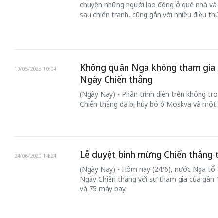
chuyện những người lao động ở quê nhà và
sau chiến tranh, cũng gắn với nhiều điều thú 
Không quân Nga không tham gia d
10/05/2023 10:04
 gia
50 năm Việt Na
Ngày Chiến thắng
hơi
nhập UNESCO:
(Ngày Nay) - Phần trình diễn trên không tr
 hình
Hà Nội vững bước vào
nguồn nội lực vă
Chiến thắng đã bị hủy bỏ ở Moskva và một
ỳ 2:
không gian phát triển
định hình vị thế
tác
mới - Kỳ 5: Thủ đô qua
tạo | Kỳ 4: Sán
hát
lăng kính số hóa
làm nên diện m
Lễ duyệt binh mừng Chiến thắng 
24/06/2020 14:24
(Ngày Nay) - Hôm nay (24/6), nước Nga tổ 
Ngày Chiến thắng với sự tham gia của gần 14
và 75 máy bay.