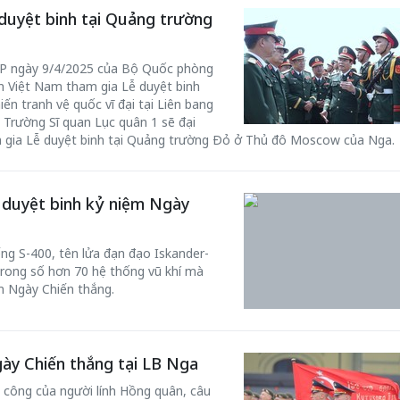
duyệt binh tại Quảng trường
BQP ngày 9/4/2025 của Bộ Quốc phòng
n Việt Nam tham gia Lễ duyệt binh
n tranh vệ quốc vĩ đại tại Liên bang
 Trường Sĩ quan Lục quân 1 sẽ đại
 gia Lễ duyệt binh tại Quảng trường Đỏ ở Thủ đô Moscow của Nga.
lễ duyệt binh kỷ niệm Ngày
Bắc Biên - Giữ một ngô
i nhà
làng ven sông Hồng c
ng S-400, tên lửa đạn đạo Iskander-
Nội
 trong số hơn 70 hệ thống vũ khí mà
TS. Trần Kim Hào
m Ngày Chiến thắng.
ày Chiến thắng tại LB Nga
 công của người lính Hồng quân, câu