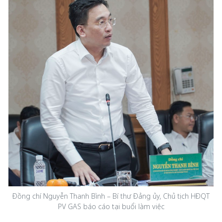
Đồng chí Nguyễn Thanh Bình – Bí thư Đảng ủy, Chủ tịch HĐQT
PV GAS báo cáo tại buổi làm việc