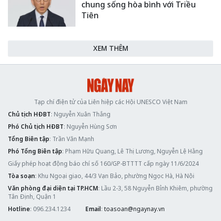
chung sống hòa bình với Triều
Tiên
XEM THÊM
Tạp chí điện tử của Liên hiệp các Hội UNESCO Việt Nam
Chủ tịch HĐBT
: Nguyễn Xuân Thắng
Phó Chủ tịch HĐBT
: Nguyễn Hùng Sơn
Tổng Biên tập
: Trần Văn Mạnh
Phó Tổng Biên tập
: Phạm Hữu Quang, Lê Thị Lương, Nguyễn Lệ Hằng
Giấy phép hoạt động báo chí số 160/GP-BTTTT cấp ngày 11/6/2024
Tòa soạn
: Khu Ngoại giao, 44/3 Vạn Bảo, phường Ngọc Hà, Hà Nội
Văn phòng đại diện tại TP.HCM
: Lầu 2-3, 58 Nguyễn Bỉnh Khiêm, phường
Tân Định, Quận 1
Hotline
: 096.234.1234
Email
:
toasoan@ngaynay.vn