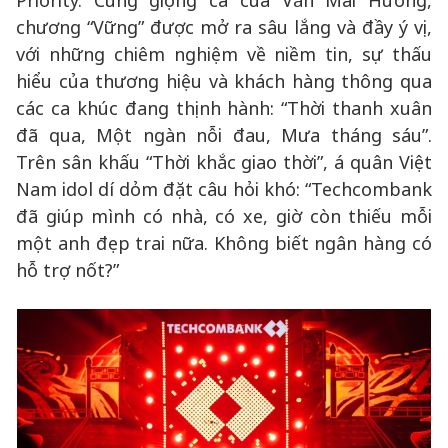
Priority. Cùng giọng ca của Văn Mai Hương,
chương “Vững” được mở ra sâu lắng và đầy ý vị,
với những chiêm nghiệm về niềm tin, sự thấu
hiểu của thương hiệu và khách hàng thông qua
các ca khúc đang thịnh hành: “Thời thanh xuân
đã qua, Một ngàn nỗi đau, Mưa tháng sáu”.
Trên sân khấu “Thời khắc giao thời”, á quân Việt
Nam idol dí dỏm đặt câu hỏi khó: “Techcombank
đã giúp mình có nhà, có xe, giờ còn thiếu mỗi
một anh đẹp trai nữa. Không biết ngân hàng có
hỗ trợ nốt?”