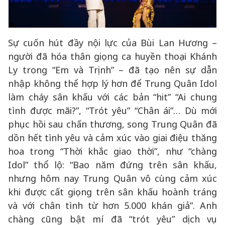
Sự cuốn hút đầy nội lực của Bùi Lan Hương –
người đã hóa thân giọng ca huyền thoại Khánh
Ly trong “Em và Trịnh” – đã tạo nên sự dẫn
nhập không thể hợp lý hơn để Trung Quân Idol
làm cháy sân khấu với các bản “hit” “Ai chung
tình được mãi?”, “Trót yêu” “Chân ái”… Dù mới
phục hồi sau chấn thương, song Trung Quân đã
dồn hết tình yêu và cảm xúc vào giai điệu thăng
hoa trong “Thời khắc giao thời”, như “chàng
Idol” thổ lộ: “Bao năm đứng trên sân khấu,
nhưng hôm nay Trung Quân vô cùng cảm xúc
khi được cất giọng trên sân khấu hoành tráng
và với chân tình từ hơn 5.000 khán giả”. Anh
chàng cũng bật mí đã “trót yêu” dịch vụ