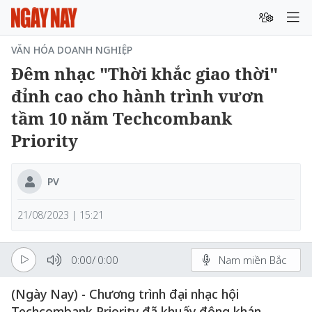
VĂN HÓA DOANH NGHIỆP
Đêm nhạc "Thời khắc giao thời"
đỉnh cao cho hành trình vươn
tầm 10 năm Techcombank
Priority
PV
21/08/2023 | 15:21
0:00
/
0:00
Nam miền Bắc
(Ngày Nay) - Chương trình đại nhạc hội
Techcombank Priority đã khuấy động khán