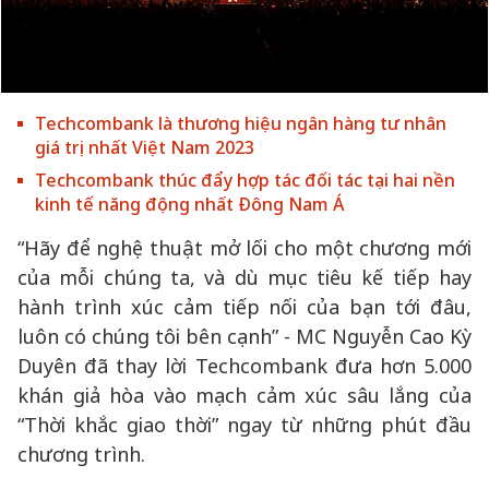
Techcombank là thương hiệu ngân hàng tư nhân
giá trị nhất Việt Nam 2023
Techcombank thúc đẩy hợp tác đối tác tại hai nền
kinh tế năng động nhất Đông Nam Á
“Hãy để nghệ thuật mở lối cho một chương mới
của mỗi chúng ta, và dù mục tiêu kế tiếp hay
hành trình xúc cảm tiếp nối của bạn tới đâu,
luôn có chúng tôi bên cạnh” - MC Nguyễn Cao Kỳ
Duyên đã thay lời Techcombank đưa hơn 5.000
khán giả hòa vào mạch cảm xúc sâu lắng của
“Thời khắc giao thời” ngay từ những phút đầu
chương trình.