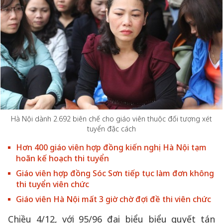
Hà Nội dành 2.692 biên chế cho giáo viên thuộc đối tượng xét
tuyển đặc cách
Hơn 400 giáo viên hợp đồng kiến nghị Hà Nội tạm
hoãn kế hoạch thi tuyển
Giáo viên hợp đồng Sóc Sơn tiếp tục làm đơn không
thi tuyển viên chức
Giáo viên Hà Nội mất 3 giờ chờ đợi đề thi viên chức
Chiều 4/12, với 95/96 đại biểu biểu quyết tán