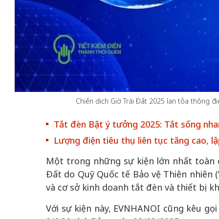
50 năm Việt Nam gia
50 năm Việt Na
nhập UNESCO: Khơi
nhập UNESCO:
 vào
nguồn nội lực văn hóa,
nguồn nội lực vă
riển
định hình vị thế kiến
định hình vị thế
Chiến dịch Giờ Trái Đất 2025 lan tỏa thông đi
ô qua
tạo | Kỳ 4: Sáng kiến
tạo | Kỳ 3: Hội
a
làm nên diện mạo mới
quốc tế bằng bả
Tắt đèn Bật ý tưởng 2025: Tắt sống nha
Việt Nam
Lượng điện tiêu thụ liên tục tăng cao, l
Một trong những sự kiện lớn nhất toàn c
Đất do Quỹ Quốc tế Bảo vệ Thiên nhiên 
và cơ sở kinh doanh tắt đèn và thiết bị 
Với sự kiện này, EVNHANOI cũng kêu gọi