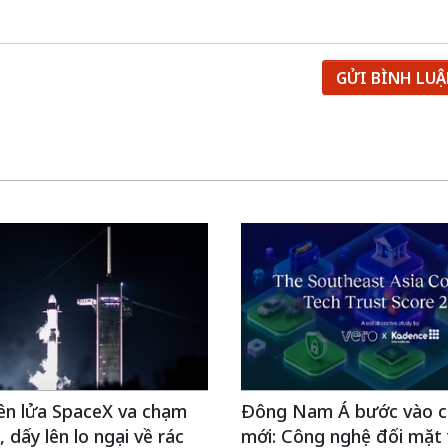
GỬI BÌNH LU
ên lửa SpaceX va chạm
Đông Nam Á bước vào c
 dấy lên lo ngại về rác
mới: Công nghệ đối mặt v