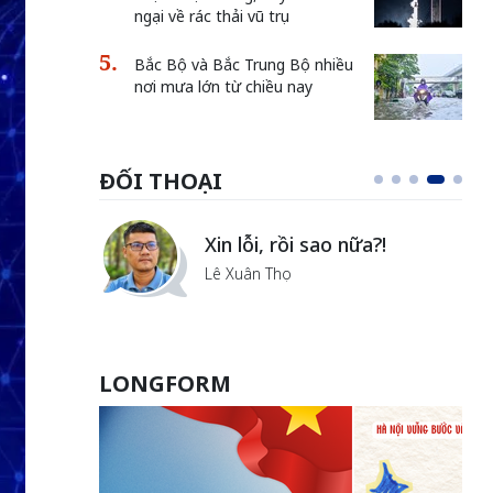
ngại về rác thải vũ trụ
Bắc Bộ và Bắc Trung Bộ nhiều
nơi mưa lớn từ chiều nay
ĐỐI THOẠI
Vẻ đẹp của khoa học nhân
văn
Lưu Nguyệt Linh
LONGFORM