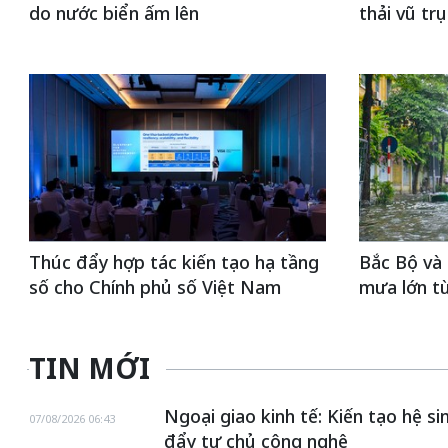
do nước biển ấm lên
thải vũ trụ
Thúc đẩy hợp tác kiến tạo hạ tầng
Bắc Bộ và 
số cho Chính phủ số Việt Nam
mưa lớn từ
TIN MỚI
Ngoại giao kinh tế: Kiến tạo hệ s
07/08/2026 06:43
đẩy tự chủ công nghệ