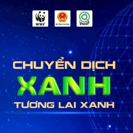
 một ngôi
Xin lỗi, rồi sao nữa?!
 Hồng của Hà
Lê Xuân Thọ