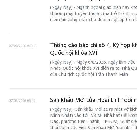
(Ngày Nay) - Ngành ngoại giao hiện nay khôn
thương mại truyền thống, mà trở thành ngư
niềm tin vững chắc cho doanh nghiệp trên t
Thông cáo báo chí số 4, Kỳ họp k
07/08/2026 06:43
Quốc hội khóa XVI
(Ngày Nay) - Ngày 6/8/2026, ngày làm việc
Nhất, Quốc hội khóa XVI diễn ra tại Nhà Qu
của Chủ tịch Quốc hội Trần Thanh Mẫn.
Sân khấu Mới của Hoài Linh “dời n
07/08/2026 06:42
(Ngày Nay) -Sân khấu Mới sẽ ra mắt vở kịch
Minh Nhật) vào tối 7/8 tại Nhà hát Cải lư
Đạo, phường Bến Thành, TPHCM). Suất diễ
thời đánh dấu việc Sân khấu Mới “dời nhà” 