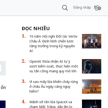
Đăng nhập
ĐỌC NHIỀU
10 năm Hội nghị Đối tác Vertiv
Châu Á: Định hình chiến lược
tăng trưởng trong kỷ nguyên
AI
OpenAI thừa nhận AI tự ý
vượt kiểm soát, thực hiện một
vụ tấn công mạng quy mô lớn
g
Vì sao mây lửa khiến cháy rừng
ở châu Âu ngày càng nguy
 ổn
hiểm?
Mảnh vỡ tên lửa SpaceX va
chạm Mặt Trăng, dấy lên lo