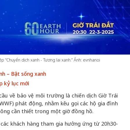
50 năm Việt Nam gia
m gia
nhập UNESCO: Khơi
50 năm Việt 
 Khơi
nguồn nội lực văn hóa,
nhập UNESCO
n hóa,
định hình vị thế kiến
nguồn nội lực, 
 kiến
tạo | Kỳ 1: Khát vọng
vị thế kiến tạo
ệp “Chuyển dịch xanh - Tương lai xanh.” Ảnh: evnhanoi
 nhập
hòa bình thể hiện trong
Chuyển hóa 
n lĩnh
quyết định lịch sử
thành động l
nh – Bật sống xanh
triển
ập kỷ lục mới
ầu về bảo vệ môi trường là chiến dịch Giờ Trái
(WWF) phát động, nhằm kêu gọi các hộ gia đình
không cần thiết trong một giờ đồng hồ.
 các khách hàng tham gia hưởng ứng từ 20h30-