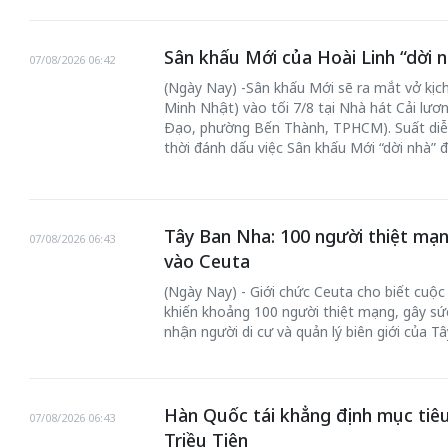
Sân khấu Mới của Hoài Linh “dời n
07/08/2026 06:42
(Ngày Nay) -Sân khấu Mới sẽ ra mắt vở kịch
Minh Nhật) vào tối 7/8 tại Nhà hát Cải lư
Đạo, phường Bến Thành, TPHCM). Suất diễ
thời đánh dấu việc Sân khấu Mới “dời nhà” 
Tây Ban Nha: 100 người thiệt mạn
07/08/2026 06:43
vào Ceuta
(Ngày Nay) - Giới chức Ceuta cho biết cuộ
khiến khoảng 100 người thiệt mạng, gây sức
nhận người di cư và quản lý biên giới của T
Hàn Quốc tái khẳng định mục tiêu
07/08/2026 06:43
Triều Tiên