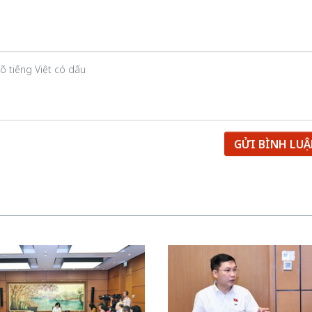
GỬI BÌNH LU