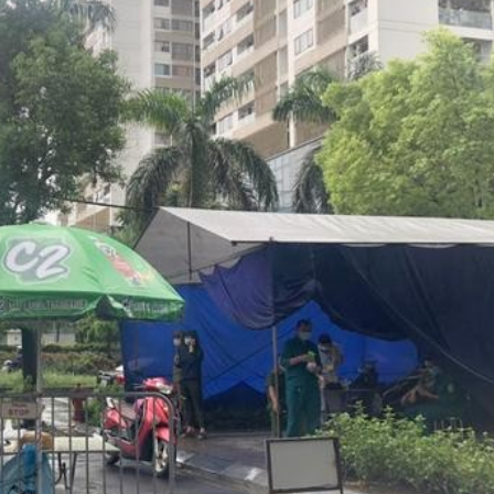
Bắc Biên - Giữ một ngô
i nhà
làng ven sông Hồng c
Nội
TS. Trần Kim Hào