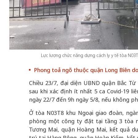
 gia
50 năm Việt Na
hơi
nhập UNESCO:
Lực lượng chức năng dựng cách ly y tế tòa N03T
 hình
Hà Nội vững bước vào
nguồn nội lực vă
ỳ 2:
không gian phát triển
định hình vị thế
Phong toả ngõ thuộc quận Long Biên do
tác
mới - Kỳ 5: Thủ đô qua
tạo | Kỳ 4: Sán
hát
Chiều 23/7, đại diện UBND quận Bắc Từ 
lăng kính số hóa
làm nên diện m
sau khi xác định ít nhất 5 ca Covid-19 li
ngày 22/7 đến 9h ngày 5/8, nếu không ph
Ở tòa N03T8 khu Ngoại giao đoàn, ngành
phòng một công ty đặt tại tầng 3 tòa n
Tương Mai, quận Hoàng Mai, kết quả dươ
trú tại Hàng Bông, quận Hoàn Kiếm, kết 