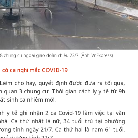
50 năm Việt 
m gia
50 năm Việt Nam gia
nhập UNESCO
 Khơi
nhập UNESCO: Khơi
nguồn nội lực 
8 chung cư ngoại giao đoàn chiều 23/7. (Ảnh: VnExpress)
n hóa,
nguồn nội lực văn hóa,
định hình vị t
 kiến
định hình vị thế kiến
tạo | Kỳ 1: K
 có ca nghi mắc COVID-19
g kiến
tạo | Kỳ 3: Hội nhập
hòa bình thể h
Liêm cho hay, quyết định được đưa ra tối qua,
ạo mới
quốc tế bằng bản lĩnh
quyết định l
Việt Nam
ên quan 3 chung cư. Thời gian cách ly y tế từ 9h
át sinh ca nhiễm mới.
 y tế ghi nhận 2 ca Covid-19 làm việc tại văn
hà. Ca thứ nhất là nữ, 34 tuổi trú tại phường
ng tính ngày 21/7. Ca thứ hai là nam 61 tuổi,
quả dương tính 22/7.