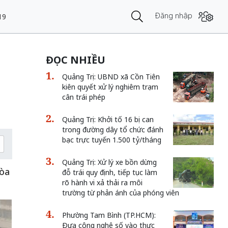
Đăng nhập
19
ĐỌC NHIỀU
Quảng Trị: UBND xã Cồn Tiên
kiên quyết xử lý nghiêm trạm
cân trái phép
Quảng Trị: Khởi tố 16 bị can
trong đường dây tổ chức đánh
bạc trực tuyến 1.500 tỷ/tháng
Quảng Trị: Xử lý xe bồn dừng
tòa
đỗ trái quy định, tiếp tục làm
rõ hành vi xả thải ra môi
trường từ phản ánh của phóng viên
Phường Tam Bình (TP.HCM):
Đưa công nghệ số vào thực