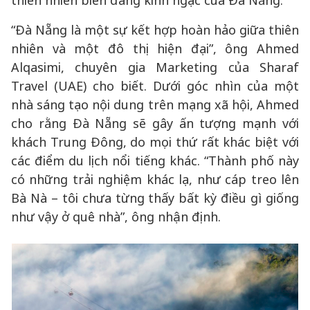
thiên nhiên biển đáng kinh ngạc của Đà Nẵng.
“Đà Nẵng là một sự kết hợp hoàn hảo giữa thiên
nhiên và một đô thị hiện đại”, ông Ahmed
Alqasimi, chuyên gia Marketing của Sharaf
Travel (UAE) cho biết. Dưới góc nhìn của một
nhà sáng tạo nội dung trên mạng xã hội, Ahmed
cho rằng Đà Nẵng sẽ gây ấn tượng mạnh với
khách Trung Đông, do mọi thứ rất khác biệt với
các điểm du lịch nổi tiếng khác. “Thành phố này
có những trải nghiệm khác lạ, như cáp treo lên
Bà Nà – tôi chưa từng thấy bất kỳ điều gì giống
như vậy ở quê nhà”, ông nhận định.