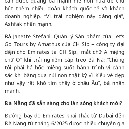
cần được quảng bá mạnh mẽ hơn nữa để thu
hút thêm nhiều đoàn khách quốc tế và khách
doanh nghiệp. “Vì trải nghiệm này đáng giá”,
Ashfak nhấn mạnh.
Bà Janette Stefani, Quản lý Sản phẩm của Let’s
Go Tours by Amathus của CH Síp – công ty đại
diện cho Emirates tại CH Síp, “mắt chữ A miệng
chữ O” khi trải nghiệm cáp treo Bà Nà: “Chúng
tôi phải há hốc miệng suốt hành trình vì cảnh
sắc khi băng qua núi non thật kỳ vĩ. Kiểu vẻ đẹp
như vậy rất khó tìm thấy ở châu Âu”, bà nhấn
mạnh.
Đà Nẵng đã sẵn sàng cho làn sóng khách mới?
Đường bay do Emirates khai thác từ Dubai đến
Đà Nẵng từ tháng 6/2025 được nhiều chuyên gia