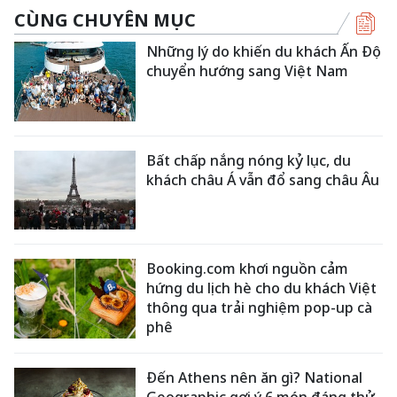
CÙNG CHUYÊN MỤC
Những lý do khiến du khách Ấn Độ
chuyển hướng sang Việt Nam
Bất chấp nắng nóng kỷ lục, du
khách châu Á vẫn đổ sang châu Âu
Booking.com khơi nguồn cảm
hứng du lịch hè cho du khách Việt
thông qua trải nghiệm pop-up cà
phê
Đến Athens nên ăn gì? National
Geographic gợi ý 6 món đáng thử