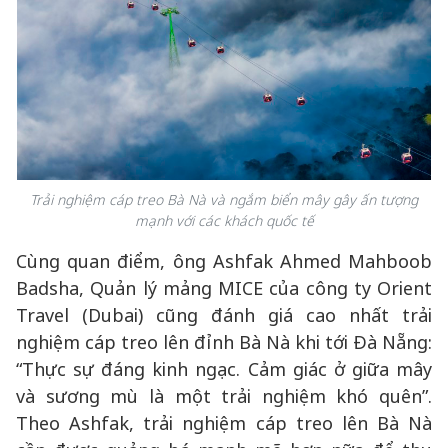
Trải nghiệm cáp treo Bà Nà và ngắm biển mây gây ấn tượng
mạnh với các khách quốc tế
Cùng quan điểm, ông Ashfak Ahmed Mahboob
Badsha, Quản lý mảng MICE của công ty Orient
Travel (Dubai) cũng đánh giá cao nhất trải
nghiệm cáp treo lên đỉnh Bà Nà khi tới Đà Nẵng:
“Thực sự đáng kinh ngạc. Cảm giác ở giữa mây
và sương mù là một trải nghiệm khó quên”.
Theo Ashfak, trải nghiệm cáp treo lên Bà Nà