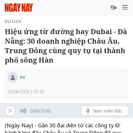
DU LỊCH
Hiệu ứng từ đường bay Dubai - Đà
Nẵng: 30 doanh nghiệp Châu Âu,
Trung Đông cùng quy tụ tại thành
phố sông Hàn
PV
23/06/2025 | 21:25
0:00
/
0:00
Nam miền Bắc
(Ngày Nay) - Gần 30 đại diện từ các công ty lữ
hành hàng đầu Châu Âu và Trung Đông đã quy