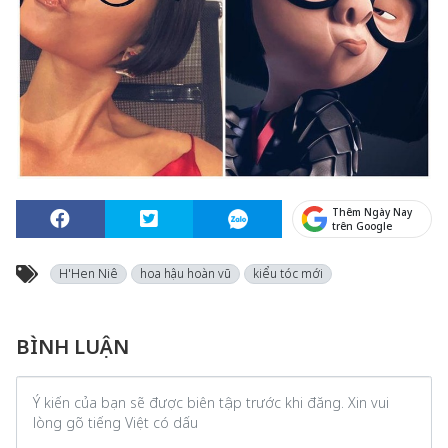
Thêm Ngày Nay
trên Google
H'Hen Niê
hoa hậu hoàn vũ
kiểu tóc mới
BÌNH LUẬN