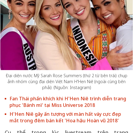
Đại diện nước Mỹ Sarah Rose Summers (thứ 2 từ bên trái) chụp
ảnh nhóm cùng đại diện Việt Nam H'Hen Niê (ngoài cùng bên
phải). (Nguồn: Instagram)
Fan Thái phấn khích khi H'Hen Niê trình diễn trang
phục 'Bánh mì' tại Miss Universe 2018
H'Hen Niê gây ấn tượng với màn hất váy cực đẹp
mắt trong đêm bán kết 'Hoa hậu Hoàn vũ 2018'
Cụ thể trong lúc livestream trên trang