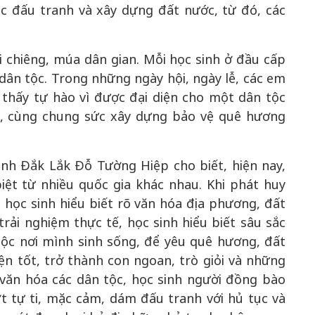
c đấu tranh và xây dựng đất nước, từ đó, các
 chiêng, múa dân gian. Mỗi học sinh ở đầu cấp
ân tộc. Trong những ngày hội, ngày lễ, các em
thấy tự hào vì được đại diện cho một dân tộc
k, cùng chung sức xây dựng bảo vệ quê hương
.
nh Đắk Lắk Đỗ Tường Hiệp cho biết, hiện nay,
iệt từ nhiều quốc gia khác nhau. Khi phát huy
học sinh hiểu biết rõ văn hóa địa phương, đất
rải nghiệm thực tế, học sinh hiểu biết sâu sắc
tộc nơi mình sinh sống, để yêu quê hương, đất
n tốt, trở thành con ngoan, trò giỏi và những
 văn hóa các dân tộc, học sinh người đồng bào
t tự ti, mặc cảm, dám đấu tranh với hủ tục và