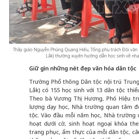
 gia
50 năm Việt Na
hơi
nhập UNESCO:
Thầy giáo Nguyễn Phùng Quang Hiếu, Tổng phụ trách Đội văn 
 hình
Hà Nội vững bước vào
nguồn nội lực vă
Lắk) thường xuyên hướng dẫn học sinh về nhạ
ỳ 2:
không gian phát triển
định hình vị thế
Giữ gìn những nét đẹp văn hóa dân tộc
tác
mới - Kỳ 5: Thủ đô qua
tạo | Kỳ 4: Sán
hát
lăng kính số hóa
làm nên diện m
Trường Phổ thông Dân tộc nội trú Trung
Lắk) có 155 học sinh với 13 dân tộc thi
Theo bà Vương Thị Hương, Phó Hiệu trư
lượng dạy học, Nhà trường quan tâm đế
tộc. Vào đầu mỗi năm học, Nhà trường 
hoạt dưới cờ, sinh hoạt ngoại khóa the
trang phục, ẩm thực của mỗi dân tộc, câu