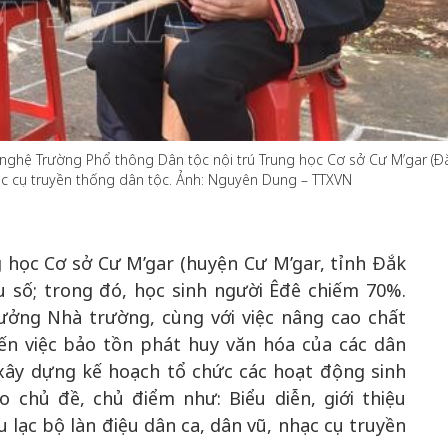
50 năm Việt 
m gia
50 năm Việt Nam gia
nhập UNESCO
 Khơi
nhập UNESCO: Khơi
nguồn nội lực 
nghệ Trường Phổ thông Dân tộc nội trú Trung học Cơ sở Cư M’gar (Đ
n hóa,
nguồn nội lực văn hóa,
định hình vị t
c cụ truyền thống dân tộc. Ảnh: Nguyên Dung – TTXVN
 kiến
định hình vị thế kiến
tạo | Kỳ 1: K
g kiến
tạo | Kỳ 3: Hội nhập
hòa bình thể h
ạo mới
quốc tế bằng bản lĩnh
quyết định l
 học Cơ sở Cư M’gar (huyện Cư M’gar, tỉnh Đắk
Việt Nam
ểu số; trong đó, học sinh người Êđê chiếm 70%.
ởng Nhà trường, cùng với việc nâng cao chất
n việc bảo tồn phát huy văn hóa của các dân
xây dựng kế hoạch tổ chức các hoạt động sinh
o chủ đề, chủ điểm như: Biểu diễn, giới thiệu
 lạc bộ làn điệu dân ca, dân vũ, nhạc cụ truyền