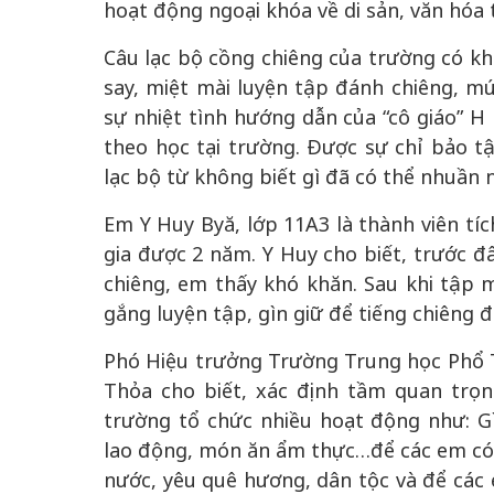
hoạt động ngoại khóa về di sản, văn hóa 
Câu lạc bộ cồng chiêng của trường có k
say, miệt mài luyện tập đánh chiêng, m
sự nhiệt tình hướng dẫn của “cô giáo” H 
theo học tại trường. Được sự chỉ bảo tậ
lạc bộ từ không biết gì đã có thể nhuần
Em Y Huy Byă, lớp 11A3 là thành viên tí
gia được 2 năm. Y Huy cho biết, trước đâ
chiêng, em thấy khó khăn. Sau khi tập m
gắng luyện tập, gìn giữ để tiếng chiêng 
Phó Hiệu trưởng Trường Trung học Phổ 
Thỏa cho biết, xác định tầm quan trọn
trường tổ chức nhiều hoạt động như: Gìn
lao động, món ăn ẩm thực…để các em có 
nước, yêu quê hương, dân tộc và để các 