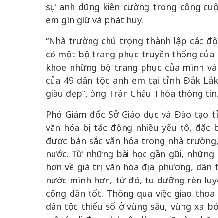
sự anh dũng kiên cường trong công cuộ
em gìn giữ và phát huy.
“Nhà trường chú trọng thành lập các đội
có một bộ trang phục truyền thống của d
khoe những bộ trang phục của mình và 
của 49 dân tộc anh em tại tỉnh Đắk Lắ
giàu đẹp”, ông Trần Châu Thỏa thông tin
Phó Giám đốc Sở Giáo dục và Đào tạo tỉ
văn hóa bị tác động nhiều yếu tố, đặc b
được bản sắc văn hóa trong nhà trường, 
nước. Từ những bài học gần gũi, những t
hơn về giá trị văn hóa địa phương, dân 
nước mình hơn, từ đó, tu dưỡng rèn luyệ
công dân tốt. Thông qua việc giao thoa
dân tộc thiểu số ở vùng sâu, vùng xa bớ