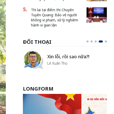
Thi lại tại điểm thi Chuyên
Tuyên Quang: Bảo vệ người
không vi phạm, xử lý nghiêm
hành vi gian lận
ĐỐI THOẠI
i
Xin lỗi, rồi sao nữa?!
ủa Hà
Lê Xuân Thọ
LONGFORM