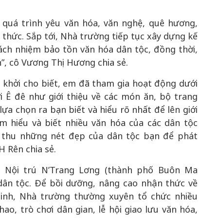
 quá trình yêu văn hóa, văn nghệ, quê hương,
thức. Sắp tới, Nhà trường tiếp tục xây dựng kế
ách nhiệm bảo tồn văn hóa dân tộc, đồng thời,
n”, cô Vương Thị Hương chia sẻ.
 khởi cho biết, em đã tham gia hoạt động dưới
 Ê đê như giới thiệu về các món ăn, bộ trang
ựa chọn ra bạn biết và hiểu rõ nhất để lên giới
m hiểu và biết nhiều văn hóa của các dân tộc
 thu những nét đẹp của dân tộc bạn để phát
H Rên chia sẻ.
 Nội trú N’Trang Lơng (thành phố Buôn Ma
 dân tộc. Để bồi dưỡng, nâng cao nhận thức về
sinh, Nhà trường thường xuyên tổ chức nhiều
ao, trò chơi dân gian, lễ hội giao lưu văn hóa,