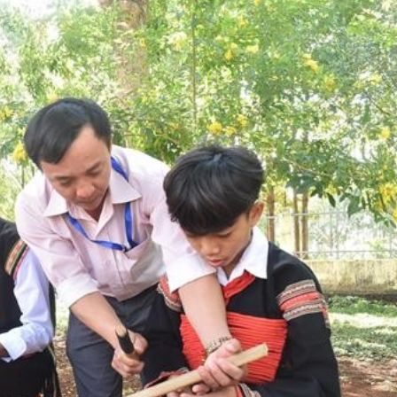
Bắc Biên - Giữ một ngô
i nhà
làng ven sông Hồng c
Nội
TS. Trần Kim Hào