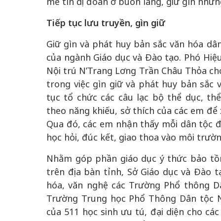
mê tín dị đoan ở buôn làng, giữ gìn nhữn
Tiếp tục lưu truyền, gìn giữ
Giữ gìn và phát huy bản sắc văn hóa dâ
của ngành Giáo dục và Đào tạo. Phó Hi
Nội trú N’Trang Lơng Trần Châu Thỏa ch
trong việc gìn giữ và phát huy bản sắc v
tục tổ chức các câu lạc bộ thể dục, t
theo năng khiếu, sở thích của các em để 
Qua đó, các em nhận thấy mỗi dân tộc đ
học hỏi, đúc kết, giao thoa vào môi trườ
Nhằm góp phần giáo dục ý thức bảo tồn,
trên địa bàn tỉnh, Sở Giáo dục và Đào t
hóa, văn nghệ các Trường Phổ thông Dâ
Trường Trung học Phổ Thông Dân tộc Nộ
của 511 học sinh ưu tú, đại diện cho cá