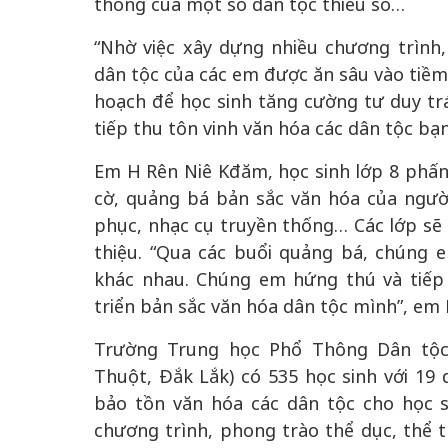
thống của một số dân tộc thiểu số…
“Nhờ việc xây dựng nhiều chương trình,
dân tộc của các em được ăn sâu vào tiềm 
hoạch để học sinh tăng cường tư duy tr
tiếp thu tôn vinh văn hóa các dân tộc bạ
Em H Rên Niê Kđăm, học sinh lớp 8 phấn
cờ, quảng bá bản sắc văn hóa của người
phục, nhạc cụ truyền thống… Các lớp sẽ l
thiệu. “Qua các buổi quảng bá, chúng e
khác nhau. Chúng em hứng thú và tiếp
triển bản sắc văn hóa dân tộc mình”, em 
Trường Trung học Phổ Thông Dân tộc
Thuột, Đắk Lắk) có 535 học sinh với 19
bảo tồn văn hóa các dân tộc cho học 
chương trình, phong trào thể dục, thể th