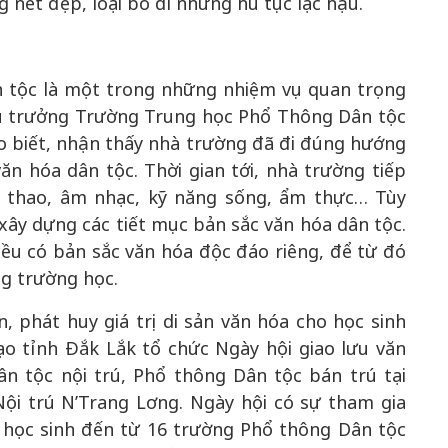
g nét đẹp, loại bỏ đi những hủ tục lạc hậu.
n tộc là một trong những nhiệm vụ quan trọng
ệu trưởng Trường Trung học Phổ Thông Dân tộc
o biết, nhận thấy nhà trường đã đi đúng hướng
ăn hóa dân tộc. Thời gian tới, nhà trường tiếp
hể thao, âm nhạc, kỹ năng sống, ẩm thực… Tùy
xây dựng các tiết mục bản sắc văn hóa dân tộc.
ều có bản sắc văn hóa độc đáo riêng, để từ đó
ng trường học.
 phát huy giá trị di sản văn hóa cho học sinh
ạo tỉnh Đắk Lắk tổ chức Ngày hội giao lưu văn
n tộc nội trú, Phổ thông Dân tộc bán trú tại
i trú N’Trang Lơng. Ngày hội có sự tham gia
c học sinh đến từ 16 trường Phổ thông Dân tộc