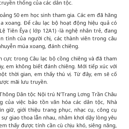
truyền thống của các dân tộc.
hoảng 50 em học sinh tham gia. Các em đã hăng
úa xoang. Để câu lạc bộ hoạt động hiệu quả có
Lệ Tiên Êya ( lớp 12A1) -là nghệ nhân trẻ, đang
n tình của người chị, các thành viên trong câu
 nhuyễn múa xoang, đánh chiêng.
ch cực trong Câu lạc bộ cồng chiêng và đã tham
y, em không biết đánh chiêng. Mới tiếp xúc với
ột thời gian, em thấy thú vị. Từ đây, em sẽ cố
được mãi lưu truyền.
Thông Dân tộc Nội trú N’Trang Lơng Trần Châu
g của việc bảo tồn văn hóa các dân tộc, Nhà
 giữ, giới thiệu trang phục, nhạc cụ, công cụ
sự giao thoa lẫn nhau, nhằm khơi dậy lòng yêu
em thấy được tính cần cù chịu khó, siêng năng,