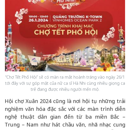
“Chợ Tết Phố Hội” sẽ có màn ra mắt hoành tráng vào ngày 26/1
tới đây với sự góp mặt của nữ ca sĩ Hà Nhi cùng nhiều giọng ca
trẻ đang được nhiều người mến mộ.
Hội chợ Xuân 2024 cũng là nơi hội tụ những trải
nghiệm văn hóa đặc sắc với các màn trình diễn
nghệ thuật dân gian đến từ ba miền Bắc –
Trung – Nam như hát chầu văn, nhã nhạc cung