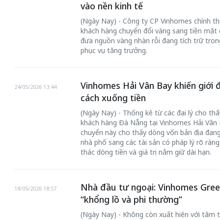
vào nền kinh tế
(Ngày Nay) - Công ty CP Vinhomes chính thứ
khách hàng chuyển đổi vàng sang tiền mặt 
đưa nguồn vàng nhàn rỗi đang tích trữ tro
phục vụ tăng trưởng.
Vinhomes Hải Vân Bay khiến giới 
24/05/2026 13:44
cách xuống tiền
(Ngày Nay) - Thống kê từ các đại lý cho th
khách hàng Đà Nẵng tại Vinhomes Hải Vân B
chuyển này cho thấy dòng vốn bản địa đang 
nhà phố sang các tài sản có pháp lý rõ ràng
thác dòng tiền và giá trị nắm giữ dài hạn.
Nhà đầu tư ngoại: Vinhomes Gree
18/05/2026 18:57
“khổng lồ và phi thường”
(Ngày Nay) - Không còn xuất hiện với tâm t