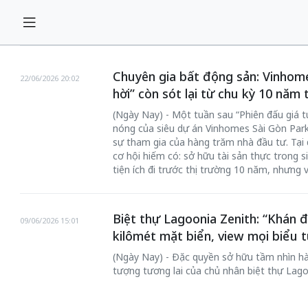
Chuyên gia bất động sản: Vinhom
22/06/2026 20:02
hời” còn sót lại từ chu kỳ 10 năm 
(Ngày Nay) - Một tuần sau “Phiên đấu giá t
nóng của siêu dự án Vinhomes Sài Gòn Park 
sự tham gia của hàng trăm nhà đầu tư. Tại đ
cơ hội hiếm có: sở hữu tài sản thực trong s
tiện ích đi trước thị trường 10 năm, nhưng
Biệt thự Lagoonia Zenith: “Khán đ
09/06/2026 15:01
kilômét mặt biển, view mọi biểu 
(Ngày Nay) - Đặc quyền sở hữu tầm nhìn hà
tượng tương lai của chủ nhân biệt thự Lago