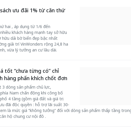
sách ưu đãi 1% từ căn thứ
ứ hai , áp dụng từ 1/6 đến
y nhiều khách hàng mạnh tay sở hữu
 hữu dải bờ biển đẹp bậc nhất
ng giải trí VinWonders rộng 24,8 ha
nh, vừa lý tưởng an cư lâu dài.
á tốt “chưa từng có” chỉ
h hàng phấn khích chốt đơn
t 3 dòng sản phẩm chủ lực,
g phía Nam chấn động khi công bố
hố 4 tầng (gồm giá đất và giá trị
 đãi độc quyền : hỗ trợ lãi suất 30-
em là mức giá “không tưởng” đối với dòng sản phẩm thấp tầng trong
á căn hộ chung cư nội đô .