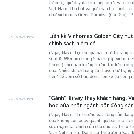
tư ngoại giờ đây đã trực tiếp bước vào dòn
Việt Nam. Thu hút và giữ chân họ chính là 
như Vinhomes Green Paradise (Cần Giờ, TP
Liền kề Vinhomes Golden City hút 
08/05/2026 19:37
chính sách hiếm có
(Ngày Nay) - Lợi thế giá bán, dư địa tăng tr
suất 0–6%/năm trong 5 năm giúp Vinhomes 
Phòng) ghi nhận lượng tương tác lớn trong 
qua. Nhiều khách hàng đã chuyển từ trạng 
tiền” để sớm sở hữu dòng liền kề đa công 
“Gánh” lãi vay thay khách hàng, V
07/05/2026 19:49
hóc búa nhất ngành bất động sản
(Ngày Nay) - Thị trường bất động sản đang
đua không còn xoay quanh giá bán mà dịch 
sức mạnh tài chính của chủ đầu tư. Theo T
Viện Nghiên cứu Đánh giá Thị trường Bất đ