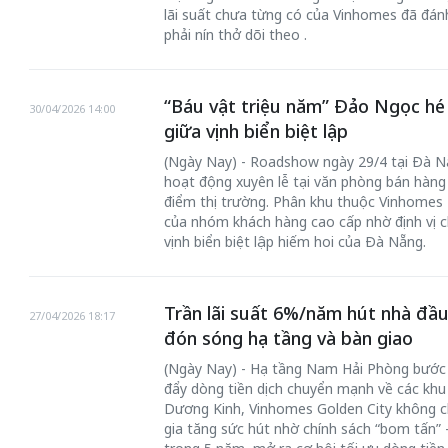
lãi suất chưa từng có của Vinhomes đã đánh
phải nín thở dõi theo .
“Báu vật triệu năm” Đảo Ngọc hé 
30/04/2026 14:00
giữa vịnh biển biệt lập
(Ngày Nay) - Roadshow ngày 29/4 tại Đà Nẵ
hoạt động xuyên lễ tại văn phòng bán hàn
điểm thị trường. Phân khu thuộc Vinhomes
của nhóm khách hàng cao cấp nhờ định vị c
vịnh biển biệt lập hiếm hoi của Đà Nẵng.
Trần lãi suất 6%/năm hút nhà đầu
27/04/2026 18:17
đón sóng hạ tầng và bàn giao
(Ngày Nay) - Hạ tầng Nam Hải Phòng bước v
đẩy dòng tiền dịch chuyển mạnh về các khu 
Dương Kinh, Vinhomes Golden City không ch
gia tăng sức hút nhờ chính sách “bom tấn” -