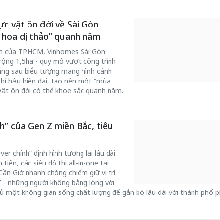
ực vật ôn đới về Sài Gòn
 hoa dị thảo” quanh năm
ẩm của TP.HCM, Vinhomes Sài Gòn
rộng 1,5ha - quy mô vượt công trình
Đằng sau biểu tượng mang hình cánh
hí hậu hiện đại, tạo nên một “mùa
 vật ôn đới có thể khoe sắc quanh năm.
h” của Gen Z miền Bắc, tiêu
r chính” định hình tương lai lâu dài
iến, các siêu đô thị all-in-one tại
n Giờ nhanh chóng chiếm giữ vị trí
 - những người không bằng lòng với
hủ một không gian sống chất lượng để gắn bó lâu dài với thành phố 