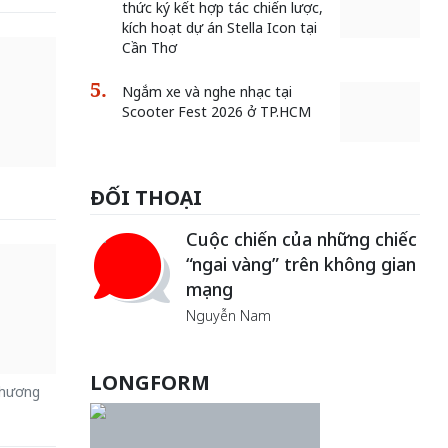
thức ký kết hợp tác chiến lược,
kích hoạt dự án Stella Icon tại
Cần Thơ
Ngắm xe và nghe nhạc tại
Scooter Fest 2026 ở TP.HCM
ĐỐI THOẠI
Cuộc chiến của những chiếc
“ngai vàng” trên không gian
mạng
Nguyễn Nam
Khách đến chơi nhà
LONGFORM
Lê Hiền
phương
Bắc Biên - Giữ một ngôi
làng ven sông Hồng của Hà