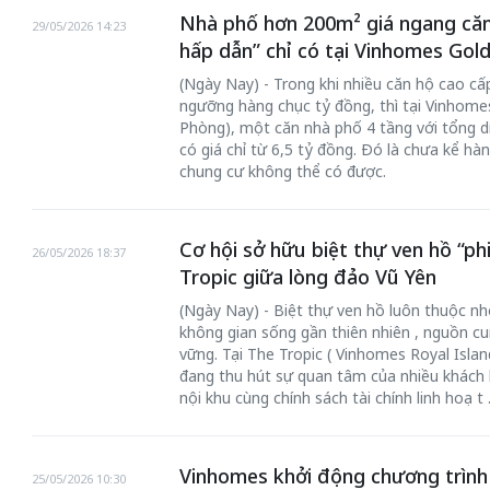
Nhà phố hơn 200m² giá ngang căn 
29/05/2026 14:23
hấp dẫn” chỉ có tại Vinhomes Gold
(Ngày Nay) - Trong khi nhiều căn hộ cao cấ
ngưỡng hàng chục tỷ đồng, thì tại Vinhome
Phòng), một căn nhà phố 4 tầng với tổng d
có giá chỉ từ 6,5 tỷ đồng. Đó là chưa kể hà
chung cư không thể có được.
Cơ hội sở hữu biệt thự ven hồ “phi
26/05/2026 18:37
Tropic giữa lòng đảo Vũ Yên
(Ngày Nay) - Biệt thự ven hồ luôn thuộc 
không gian sống gần thiên nhiên , nguồn cu
vững. Tại The Tropic ( Vinhomes Royal Island
đang thu hút sự quan tâm của nhiều khách 
nội khu cùng chính sách tài chính linh hoạ t 
Vinhomes khởi động chương trình
25/05/2026 10:30