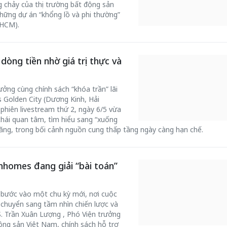
g chảy của thị trường bất động sản
những dự án “khổng lồ và phi thường”
.HCM).
dòng tiền nhờ giá trị thực và
ưởng cùng chính sách “khóa trần” lãi
Golden City (Dương Kinh, Hải
phiên livestream thứ 2, ngày 6/5 vừa
thái quan tâm, tìm hiểu sang “xuống
năng, trong bối cảnh nguồn cung thấp tầng ngày càng hạn chế.
inhomes đang giải “bài toán”
 bước vào một chu kỳ mới, nơi cuộc
chuyển sang tầm nhìn chiến lược và
S. Trần Xuân Lượng , Phó Viện trưởng
ộng sản Việt Nam, chính sách hỗ trợ