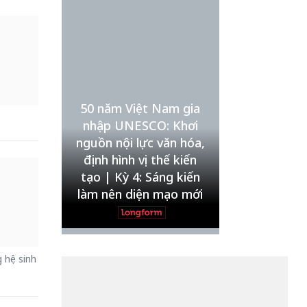
Nội
TS. Trần Kim Hào
Xin lỗi, rồi sao nữa?!
Lê Xuân Thọ
Vẻ đẹp của khoa học nhân
50 năm Việt Nam gia
văn
nhập UNESCO: Khơi
Lưu Nguyệt Linh
nguồn nội lực văn hóa,
định hình vị thế kiến
tạo | Kỳ 4: Sáng kiến
làm nên diện mạo mới
 hệ sinh