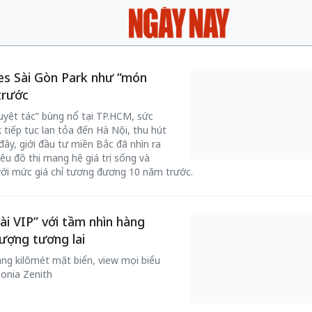
es Sài Gòn Park như “món
trước
uyệt tác” bùng nổ tại TP.HCM, sức
tiếp tục lan tỏa đến Hà Nội, thu hút
ây, giới đầu tư miền Bắc đã nhìn ra
iêu đô thị mang hệ giá trị sống và
 với mức giá chỉ tương đương 10 năm trước.
ài VIP” với tầm nhìn hàng
tượng tương lai
ng kilômét mặt biển, view mọi biểu
onia Zenith