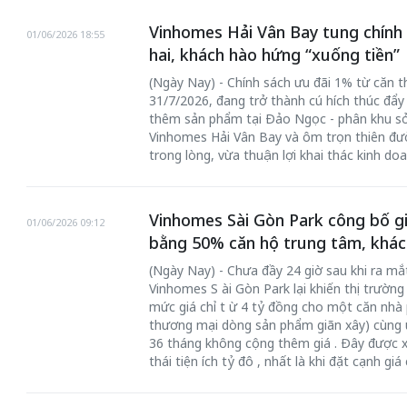
Vinhomes Hải Vân Bay tung chính 
01/06/2026 18:55
hai, khách hào hứng “xuống tiền”
(Ngày Nay) - Chính sách ưu đãi 1% từ căn th
31/7/2026, đang trở thành cú hích thúc đẩ
thêm sản phẩm tại Đảo Ngọc - phân khu sở
Vinhomes Hải Vân Bay và ôm trọn thiên đườ
trong lòng, vừa thuận lợi khai thác kinh doa
Vinhomes Sài Gòn Park công bố gi
01/06/2026 09:12
bằng 50% căn hộ trung tâm, khác
(Ngày Nay) - Chưa đầy 24 giờ sau khi ra mắ
Vinhomes S ài Gòn Park lại khiến thị trườn
mức giá chỉ t ừ 4 tỷ đồng cho một căn nhà p
thương mại dòng sản phẩm giãn xây) cùng ưu
36 tháng không cộng thêm giá . Đây được x
thái tiện ích tỷ đô , nhất là khi đặt cạnh gi