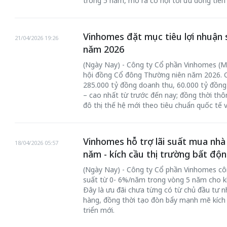
trong 5 năm, mở ra cơ hội tối ưu dòng tiền
Vinhomes đặt mục tiêu lợi nhuận 
21/04/2026 19:26
năm 2026
(Ngày Nay) - Công ty Cổ phần Vinhomes (M
hội đồng Cổ đông Thường niên năm 2026. C
285.000 tỷ đồng doanh thu, 60.000 tỷ đồng
– cao nhất từ trước đến nay; đồng thời thô
đô thị thế hệ mới theo tiêu chuẩn quốc tế 
Vinhomes hỗ trợ lãi suất mua nhà
18/04/2026 05:57
năm - kích cầu thị trường bất độ
(Ngày Nay) - Công ty Cổ phần Vinhomes công
suất từ 0- 6%/năm trong vòng 5 năm cho k
Đây là ưu đãi chưa từng có từ chủ đầu tư nh
hàng, đồng thời tạo đòn bẩy mạnh mẽ kích 
triển mới.