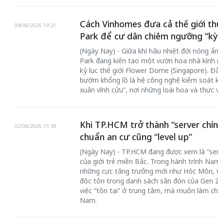
Cách Vinhomes đưa cả thế giới th
04/06/2026 19:21
Park để cư dân chiêm ngưỡng “kỳ
(Ngày Nay) - Giữa khí hậu nhiệt đới nóng 
Park đang kiến tạo một vườn hoa nhà kính 
kỷ lục thế giới Flower Dome (Singapore). 
bướm khổng lồ là hệ công nghệ kiểm soát k
xuân vĩnh cửu”, nơi những loài hoa và thực
Khi TP.HCM trở thành “server chín
02/06/2026 15:38
chuẩn an cư cũng “level up”
(Ngày Nay) - TP.HCM đang được xem là “serve
của giới trẻ miền Bắc. Trong hành trình Nam t
những cực tăng trưởng mới như Hóc Môn, Cầ
độc tôn trong danh sách săn đón của Gen Z
việc “tồn tại” ở trung tâm, mà muốn làm c
Nam.