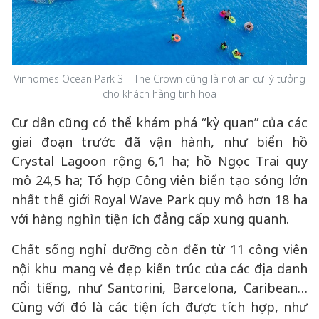
Vinhomes Ocean Park 3 – The Crown cũng là nơi an cư lý tưởng
cho khách hàng tinh hoa
Cư dân cũng có thể khám phá “kỳ quan” của các
giai đoạn trước đã vận hành, như biển hồ
Crystal Lagoon rộng 6,1 ha; hồ Ngọc Trai quy
mô 24,5 ha; Tổ hợp Công viên biển tạo sóng lớn
nhất thế giới Royal Wave Park quy mô hơn 18 ha
với hàng nghìn tiện ích đẳng cấp xung quanh.
Chất sống nghỉ dưỡng còn đến từ 11 công viên
nội khu mang vẻ đẹp kiến trúc của các địa danh
nổi tiếng, như Santorini, Barcelona, Caribean…
Cùng với đó là các tiện ích được tích hợp, như