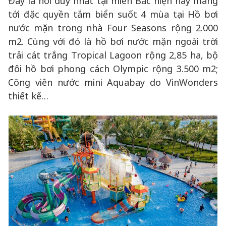
Đây là nơi duy nhất tại miền Bắc hiện nay mang
tới đặc quyền tắm biển suốt 4 mùa tại Hồ bơi
nước mặn trong nhà Four Seasons rộng 2.000
m2. Cùng với đó là hồ bơi nước mặn ngoài trời
trải cát trắng Tropical Lagoon rộng 2,85 ha, bộ
đôi hồ bơi phong cách Olympic rộng 3.500 m2;
Công viên nước mini Aquabay do VinWonders
thiết kế…