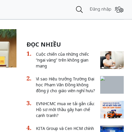
Đăng nhập
ĐỌC NHIỀU
Cuộc chiến của những chiếc
“ngai vàng” trên không gian
mạng
Vì sao Hiệu trưởng Trường Đại
học Phạm Văn Đồng không
đồng ý cho giáo viên nghỉ hưu?
EVNHCMC mua xe tải gắn cẩu:
Hồ sơ mời thầu gây hạn chế
cạnh tranh?
KITA Group và Cen HCM chính