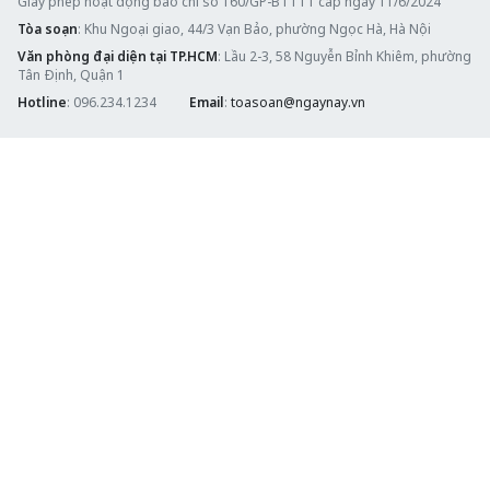
Giấy phép hoạt động báo chí số 160/GP-BTTTT cấp ngày 11/6/2024
Tòa soạn
: Khu Ngoại giao, 44/3 Vạn Bảo, phường Ngọc Hà, Hà Nội
Văn phòng đại diện tại TP.HCM
: Lầu 2-3, 58 Nguyễn Bỉnh Khiêm, phường
Tân Định, Quận 1
Hotline
: 096.234.1234
Email
:
toasoan@ngaynay.vn