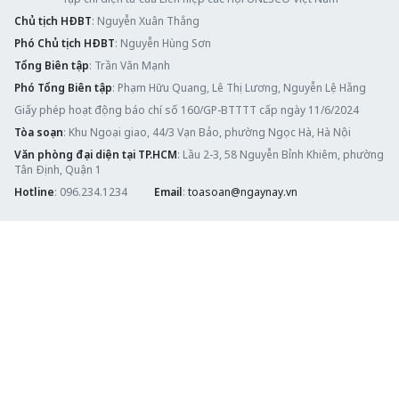
Chủ tịch HĐBT
: Nguyễn Xuân Thắng
Phó Chủ tịch HĐBT
: Nguyễn Hùng Sơn
Tổng Biên tập
: Trần Văn Mạnh
Phó Tổng Biên tập
: Phạm Hữu Quang, Lê Thị Lương, Nguyễn Lệ Hằng
Giấy phép hoạt động báo chí số 160/GP-BTTTT cấp ngày 11/6/2024
Tòa soạn
: Khu Ngoại giao, 44/3 Vạn Bảo, phường Ngọc Hà, Hà Nội
Văn phòng đại diện tại TP.HCM
: Lầu 2-3, 58 Nguyễn Bỉnh Khiêm, phường
Tân Định, Quận 1
Hotline
: 096.234.1234
Email
:
toasoan@ngaynay.vn