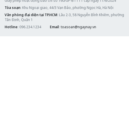
Giấy phép hoạt động báo chí số 160/GP-BTTTT cấp ngày 11/6/2024
Tòa soạn
: Khu Ngoại giao, 44/3 Vạn Bảo, phường Ngọc Hà, Hà Nội
Văn phòng đại diện tại TP.HCM
: Lầu 2-3, 58 Nguyễn Bỉnh Khiêm, phường
Tân Định, Quận 1
Hotline
: 096.234.1234
Email
:
toasoan@ngaynay.vn