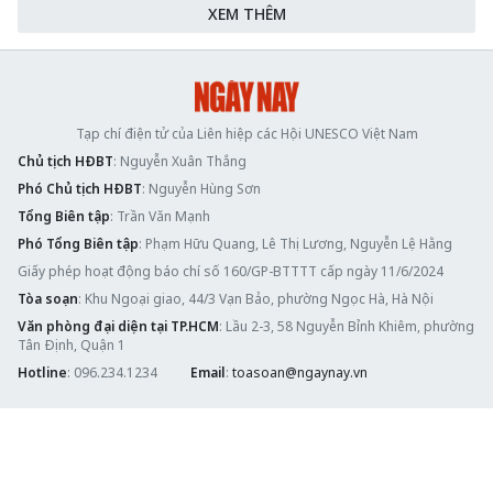
XEM THÊM
Tạp chí điện tử của Liên hiệp các Hội UNESCO Việt Nam
Chủ tịch HĐBT
: Nguyễn Xuân Thắng
Phó Chủ tịch HĐBT
: Nguyễn Hùng Sơn
Tổng Biên tập
: Trần Văn Mạnh
Phó Tổng Biên tập
: Phạm Hữu Quang, Lê Thị Lương, Nguyễn Lệ Hằng
Giấy phép hoạt động báo chí số 160/GP-BTTTT cấp ngày 11/6/2024
Tòa soạn
: Khu Ngoại giao, 44/3 Vạn Bảo, phường Ngọc Hà, Hà Nội
Văn phòng đại diện tại TP.HCM
: Lầu 2-3, 58 Nguyễn Bỉnh Khiêm, phường
Tân Định, Quận 1
Hotline
: 096.234.1234
Email
:
toasoan@ngaynay.vn