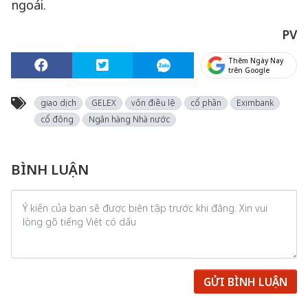
ngoái.
PV
Thêm Ngày Nay
trên Google
giao dịch
GELEX
vốn điều lệ
cổ phần
Eximbank
cổ đông
Ngân hàng Nhà nước
BÌNH LUẬN
GỬI BÌNH LUẬN