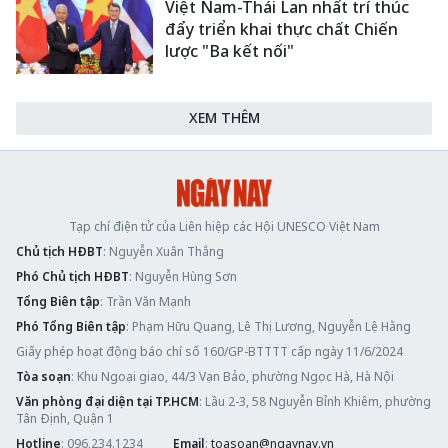
Việt Nam-Thái Lan nhất trí thúc
đẩy triển khai thực chất Chiến
lược "Ba kết nối"
XEM THÊM
Tạp chí điện tử của Liên hiệp các Hội UNESCO Việt Nam
Chủ tịch HĐBT
: Nguyễn Xuân Thắng
Phó Chủ tịch HĐBT
: Nguyễn Hùng Sơn
Tổng Biên tập
: Trần Văn Mạnh
Phó Tổng Biên tập
: Phạm Hữu Quang, Lê Thị Lương, Nguyễn Lệ Hằng
Giấy phép hoạt động báo chí số 160/GP-BTTTT cấp ngày 11/6/2024
Tòa soạn
: Khu Ngoại giao, 44/3 Vạn Bảo, phường Ngọc Hà, Hà Nội
Văn phòng đại diện tại TP.HCM
: Lầu 2-3, 58 Nguyễn Bỉnh Khiêm, phường
Tân Định, Quận 1
Hotline
: 096.234.1234
Email
:
toasoan@ngaynay.vn