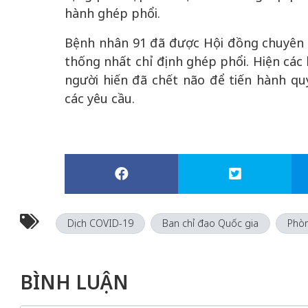
hành ghép phổi.
Bệnh nhân 91 đã được Hội đồng chuyên m
thống nhất chỉ định ghép phổi. Hiện các 
người hiến đã chết não để tiến hành q
các yêu cầu.
Dịch COVID-19
Ban chỉ đạo Quốc gia
Phò
BÌNH LUẬN