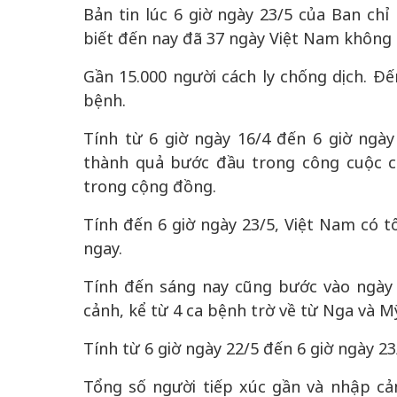
Bản tin lúc 6 giờ ngày 23/5 của Ban ch
biết đến nay đã 37 ngày Việt Nam không
Gần 15.000 người cách ly chống dịch. Đế
bệnh.
50 năm Việt Nam gia
50 năm Việt Na
nhập UNESCO: Khơi
nhập UNESCO:
Tính từ 6 giờ ngày 16/4 đến 6 giờ ngà
 vào
nguồn nội lực văn hóa,
nguồn nội lực vă
thành quả bước đầu trong công cuộc c
riển
định hình vị thế kiến
định hình vị thế
trong cộng đồng.
ô qua
tạo | Kỳ 4: Sáng kiến
tạo | Kỳ 3: Hội
a
làm nên diện mạo mới
quốc tế bằng bả
Tính đến 6 giờ ngày 23/5, Việt Nam có 
Việt Nam
ngay.
Tính đến sáng nay cũng bước vào ngày
cảnh, kể từ 4 ca bệnh trờ về từ Nga và M
Tính từ 6 giờ ngày 22/5 đến 6 giờ ngày 2
Tổng số người tiếp xúc gần và nhập cả