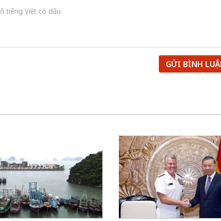
GỬI BÌNH LU