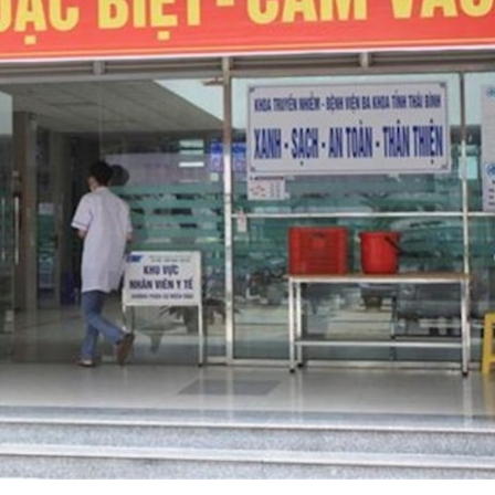
 một ngôi
Xin lỗi, rồi sao nữa?!
 Hồng của Hà
Lê Xuân Thọ