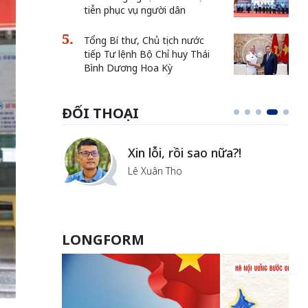
tiễn phục vụ người dân
Tổng Bí thư, Chủ tịch nước
tiếp Tư lệnh Bộ Chỉ huy Thái
Bình Dương Hoa Kỳ
ĐỐI THOẠI
Vẻ đẹp của khoa học nhân
văn
Lưu Nguyệt Linh
LONGFORM