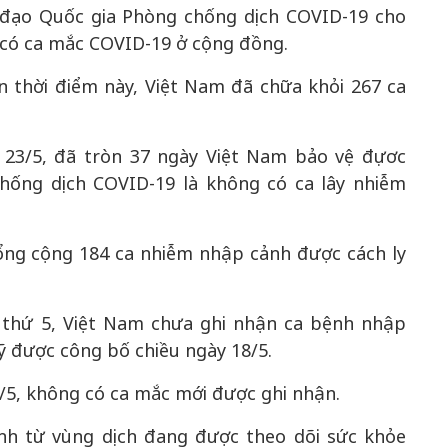
ỉ đạo Quốc gia Phòng chống dịch COVID-19 cho
 có ca mắc COVID-19 ở cộng đồng.
n thời điểm này, Việt Nam đã chữa khỏi 267 ca
50 năm Việt Nam gia
m gia
nhập UNESCO: Khơi
50 năm Việt 
 Khơi
nguồn nội lực văn hóa,
nhập UNESCO
y 23/5, đã tròn 37 ngày Việt Nam bảo vệ đựơc
n hóa,
định hình vị thế kiến
nguồn nội lực, 
hống dịch COVID-19 là không có ca lây nhiễm
 kiến
tạo | Kỳ 1: Khát vọng
vị thế kiến tạo
 nhập
hòa bình thể hiện trong
Chuyển hóa 
n lĩnh
quyết định lịch sử
thành động l
tổng cộng 184 ca nhiễm nhập cảnh được cách ly
triển
 thứ 5, Việt Nam chưa ghi nhận ca bệnh nhập
ỹ được công bố chiều ngày 18/5.
3/5, không có ca mắc mới được ghi nhận.
nh từ vùng dịch đang được theo dõi sức khỏe