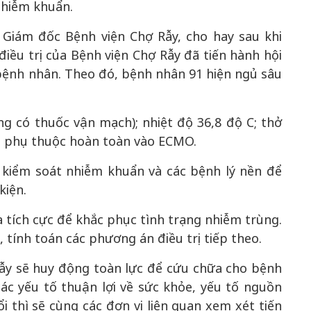
 nhiễm khuẩn.
 Giám đốc Bệnh viện Chợ Rẫy, cho hay sau khi
iều trị của Bệnh viện Chợ Rẫy đã tiến hành hội
 bệnh nhân. Theo đó, bệnh nhân 91 hiện ngủ sâu
g có thuốc vận mạch); nhiệt độ 36,8 độ C; thở
ẫn phụ thuộc hoàn toàn vào ECMO.
, kiểm soát nhiễm khuẩn và các bệnh lý nền để
kiện.
a tích cực để khắc phục tình trạng nhiễm trùng.
tính toán các phương án điều trị tiếp theo.
ẫy sẽ huy động toàn lực để cứu chữa cho bệnh
ác yếu tố thuận lợi về sức khỏe, yếu tố nguồn
thì sẽ cùng các đơn vị liên quan xem xét tiến