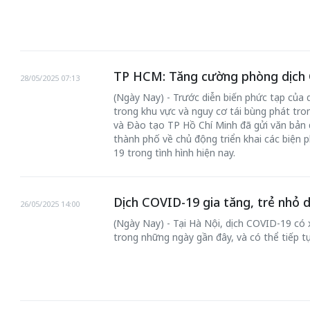
TP HCM: Tăng cường phòng dịch 
28/05/2025 07:13
(Ngày Nay) - Trước diễn biến phức tạp của 
trong khu vực và nguy cơ tái bùng phát tro
50 năm Việt Nam gia
50 năm Việt Na
và Đào tạo TP Hồ Chí Minh đã gửi văn bản đ
nhập UNESCO: Khơi
nhập UNESCO:
thành phố về chủ động triển khai các biện
19 trong tình hình hiện nay.
 vào
nguồn nội lực văn hóa,
nguồn nội lực vă
riển
định hình vị thế kiến
định hình vị thế
ô qua
tạo | Kỳ 4: Sáng kiến
tạo | Kỳ 3: Hội
Dịch COVID-19 gia tăng, trẻ nhỏ 
26/05/2025 14:00
a
làm nên diện mạo mới
quốc tế bằng bả
(Ngày Nay) - Tại Hà Nội, dịch COVID-19 có
Việt Nam
trong những ngày gần đây, và có thể tiếp tụ