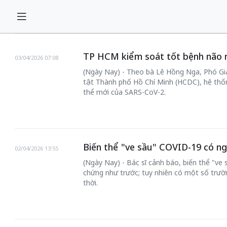
TP HCM kiểm soát tốt bệnh não 
03/04/2026 07:08
(Ngày Nay) - Theo bà Lê Hồng Nga, Phó G
tật Thành phố Hồ Chí Minh (HCDC), hệ thốn
thể mới của SARS-CoV-2.
Biến thể "ve sầu" COVID-19 có ng
02/04/2026 13:55
(Ngày Nay) - Bác sĩ cảnh báo, biến thể "ve 
chứng như trước; tuy nhiên có một số trườn
thời.