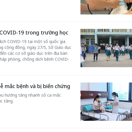
COVID-19 trong trường học
dịch COVID-19 tại một số quốc gia
50 năm Việt Nam gia
ng cộng đồng, ngày 27/5, Sở Giáo dục
m gia
nhập UNESCO: Khơi
50 năm Việt 
ến các cơ sở giáo dục trên địa bàn
 Khơi
nguồn nội lực văn hóa,
nhập UNESCO
 pháp phòng, chống dịch bệnh COVID-
n hóa,
định hình vị thế kiến
nguồn nội lực, 
 kiến
tạo | Kỳ 1: Khát vọng
vị thế kiến tạo
 nhập
hòa bình thể hiện trong
Chuyển hóa 
dễ mắc bệnh và bị biến chứng
n lĩnh
quyết định lịch sử
thành động l
 xu hướng tăng nhanh số ca mắc
triển
c tăng.