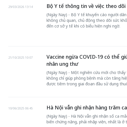
Bộ Y tế thông tin về việc theo dõ
29/03/2026 13:14
(Ngày Nay) - Bộ Y tế khuyến cáo người d
không chủ quan, chủ động theo dõi sức khỏe
đến cơ sở y tế khi có biểu hiện nghi ngờ.
Vaccine ngừa COVID-19 có thể giú
21/10/2025 10:07
nhân ung thư
(Ngày Nay) - Một nghiên cứu mới cho thấ
Bắc Biên - Giữ
 đến chơi nhà
không chỉ giúp phòng bệnh mà còn tăng hiệu 
làng ven sông
được tiêm trong giai đoạn đầu sử dụng thuốc
Nội
TS. Trần Kim Hào
Hà Nội vẫn ghi nhận hàng trăm c
10/06/2025 06:45
(Ngày Nay) - Hà Nội vẫn ghi nhận số ca m
biến chứng nặng, phải nhập viện, nhất là ở 