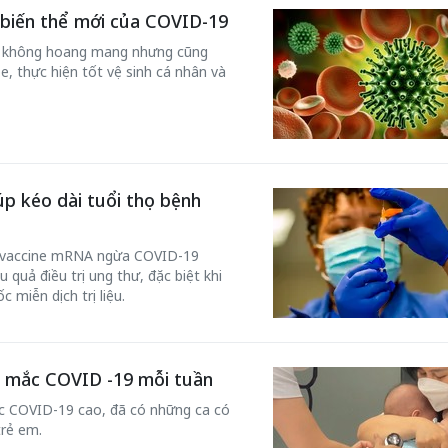
i biến thể mới của COVID-19
ân không hoang mang nhưng cũng
, thực hiện tốt vệ sinh cá nhân và
p kéo dài tuổi thọ bệnh
y vaccine mRNA ngừa COVID-19
 một ngôi
Xin lỗi, rồi sao nữa?!
quả điều trị ung thư, đặc biệt khi
 Hồng của Hà
 miễn dịch trị liệu.
Lê Xuân Thọ
a mắc COVID -19 mỗi tuần
ắc COVID-19 cao, đã có những ca có
trẻ em.