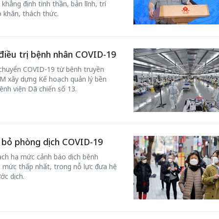
hẳng định tinh thần, bản lĩnh, trí
 khăn, thách thức.
 điều trị bệnh nhân COVID-19
h chuyển COVID-19 từ bệnh truyền
M xây dựng Kế hoạch quản lý bền
ệnh viện Dã chiến số 13.
 bỏ phòng dịch COVID-19
ạch hạ mức cảnh báo dịch bệnh
 mức thấp nhất, trong nỗ lực đưa hệ
ớc dịch.