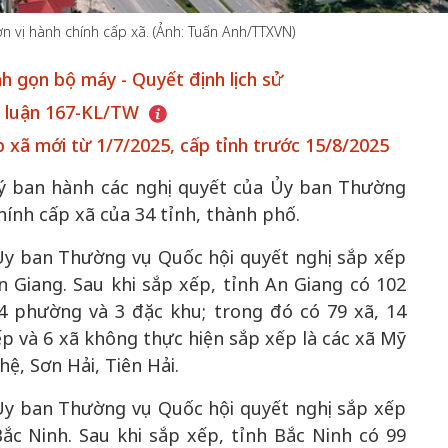
ơn vị hành chính cấp xã. (Ảnh: Tuấn Anh/TTXVN)
nh gọn bộ máy - Quyết định lịch sử
t luận 167-KL/TW
50 năm Việt 
m gia
50 năm Việt Nam gia
nhập UNESCO
xã mới từ 1/7/2025, cấp tỉnh trước 15/8/2025
 Khơi
nhập UNESCO: Khơi
nguồn nội lực 
ý ban hành các nghị quyết của Ủy ban Thường
n hóa,
nguồn nội lực văn hóa,
định hình vị t
hính cấp xã của 34 tỉnh, thành phố.
 kiến
định hình vị thế kiến
tạo | Kỳ 1: K
g kiến
tạo | Kỳ 3: Hội nhập
hòa bình thể h
y ban Thường vụ Quốc hội quyết nghị sắp xếp
ạo mới
quốc tế bằng bản lĩnh
quyết định l
n Giang. Sau khi sắp xếp, tỉnh An Giang có 102
Việt Nam
4 phường và 3 đặc khu; trong đó có 79 xã, 14
p và 6 xã không thực hiện sắp xếp là các xã Mỹ
ệ, Sơn Hải, Tiên Hải.
y ban Thường vụ Quốc hội quyết nghị sắp xếp
ắc Ninh. Sau khi sắp xếp, tỉnh Bắc Ninh có 99