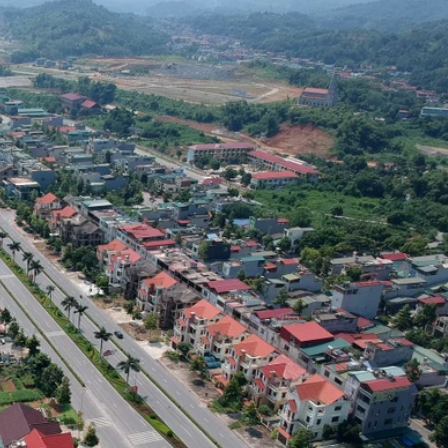
Bắc Biên - Giữ một ngô
i nhà
làng ven sông Hồng c
Nội
TS. Trần Kim Hào