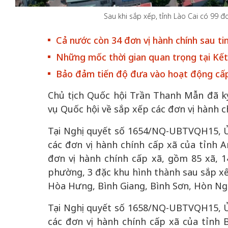
Sau khi sắp xếp, tỉnh Lào Cai có 99 đ
Cả nước còn 34 đơn vị hành chính sau ti
Những mốc thời gian quan trọng tại Kế
 gia
50 năm Việt Na
Bảo đảm tiến độ đưa vào hoạt động cấp 
hơi
nhập UNESCO:
Chủ tịch Quốc hội Trần Thanh Mẫn đã k
 hình
Hà Nội vững bước vào
nguồn nội lực vă
vụ Quốc hội về sắp xếp các đơn vị hành c
ỳ 2:
không gian phát triển
định hình vị thế
tác
mới - Kỳ 5: Thủ đô qua
tạo | Kỳ 4: Sán
Tại Nghị quyết số 1654/NQ-UBTVQH15, Ủ
hát
lăng kính số hóa
làm nên diện m
các đơn vị hành chính cấp xã của tỉnh A
đơn vị hành chính cấp xã, gồm 85 xã, 1
phường, 3 đặc khu hình thành sau sắp xế
Hòa Hưng, Bình Giang, Bình Sơn, Hòn Ngh
Tại Nghị quyết số 1658/NQ-UBTVQH15, Ủ
các đơn vị hành chính cấp xã của tỉnh B