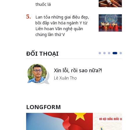
thuốc lá
Lan tỏa những giai điệu đẹp,
bồi đắp văn hóa ngành Y từ
Liên hoan Văn nghệ quần
chúng lần thứ V
ĐỐI THOẠI
i
Xin lỗi, rồi sao nữa?!
ủa Hà
Lê Xuân Thọ
LONGFORM