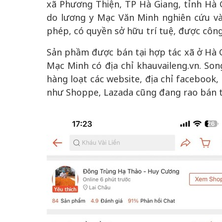
xã Phương Thiện, TP Hà Giang, tỉnh Hà Gi
do lương y Mạc Văn Minh nghiên cứu và
phép, có quyền sở hữu trí tuệ, được côn
Sản phầm được bán tại hợp tác xã ở Hà 
Mạc Minh có địa chỉ khauvaileng.vn. Song
hàng loạt các website, địa chỉ facebook,
như Shoppe, Lazada cũng đang rao bán t
chiến của những chiếc
Khách đến chơ
vàng” trên không gian
Lê Hiền
 Nam