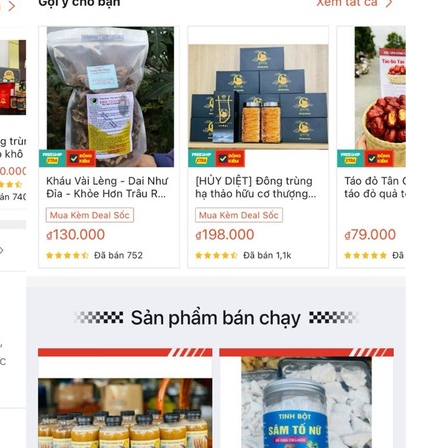
50 năm Việt 
m gia
50 năm Việt Nam gia
nhập UNESCO
 Khơi
nhập UNESCO: Khơi
nguồn nội lực 
n hóa,
nguồn nội lực văn hóa,
định hình vị t
 kiến
định hình vị thế kiến
tạo | Kỳ 1: K
g kiến
tạo | Kỳ 3: Hội nhập
hòa bình thể h
ạo mới
quốc tế bằng bản lĩnh
quyết định l
Việt Nam