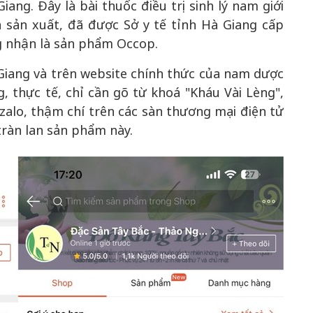
ang. Đây là bài thuốc điều trị sinh lý nam giới
 sản xuất, đã được Sở y tế tỉnh Hà Giang cấp
g nhận là sản phẩm Occop.
Giang và trên website chính thức của nam dược
, thực tế, chỉ cần gõ từ khoá "Kháu Vài Lèng",
 zalo, thậm chí trên các sàn thương mại điện tử
ràn lan sản phẩm này.
Bắc Biên - Giữ một ngô
i nhà
làng ven sông Hồng c
Nội
TS. Trần Kim Hào