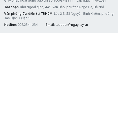
Giấy phép hoạt động báo chí số 160/GP-BTTTT cấp ngày 11/6/2024
Tòa soạn
: Khu Ngoại giao, 44/3 Vạn Bảo, phường Ngọc Hà, Hà Nội
Văn phòng đại diện tại TP.HCM
: Lầu 2-3, 58 Nguyễn Bỉnh Khiêm, phường
Tân Định, Quận 1
Hotline
: 096.234.1234
Email
:
toasoan@ngaynay.vn