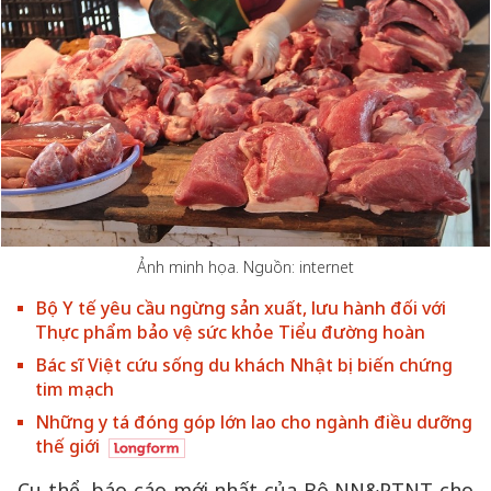
Ảnh minh họa. Nguồn: internet
Bộ Y tế yêu cầu ngừng sản xuất, lưu hành đối với
Thực phẩm bảo vệ sức khỏe Tiểu đường hoàn
Bác sĩ Việt cứu sống du khách Nhật bị biến chứng
tim mạch
Những y tá đóng góp lớn lao cho ngành điều dưỡng
thế giới
Cụ thể, báo cáo mới nhất của Bộ NN&PTNT cho