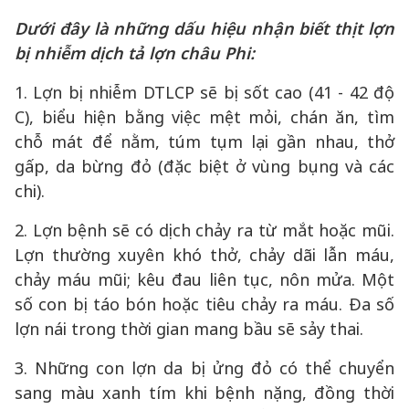
Dưới đây là những dấu hiệu nhận biết thịt lợn
bị nhiễm dịch tả lợn châu Phi:
1. Lợn bị nhiễm DTLCP sẽ bị sốt cao (41 - 42 độ
C), biểu hiện bằng việc mệt mỏi, chán ăn, tìm
chỗ mát để nằm, túm tụm lại gần nhau, thở
gấp, da bừng đỏ (đặc biệt ở vùng bụng và các
chi).
2. Lợn bệnh sẽ có dịch chảy ra từ mắt hoặc mũi.
Lợn thường xuyên khó thở, chảy dãi lẫn máu,
chảy máu mũi; kêu đau liên tục, nôn mửa. Một
số con bị táo bón hoặc tiêu chảy ra máu. Đa số
lợn nái trong thời gian mang bầu sẽ sảy thai.
3. Những con lợn da bị ửng đỏ có thể chuyển
sang màu xanh tím khi bệnh nặng, đồng thời