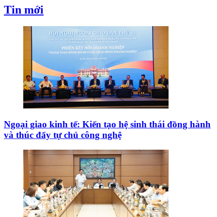
Sân khấu Mới của Hoài Linh “dời nhà”
Tây Ban Nha: 100 người thiệt mạng trong vụ vượt
biển ồ ạt vào Ceuta