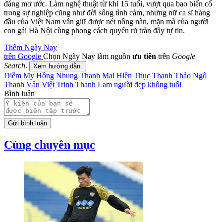
Ariana Grande nói gì sau cái chết của bạn trai cũ
Mac Miller?
Cát Phượng ‘nóng mắt’ muốn tìm 'tận ổ’ kẻ tung tin
đồn chia tay