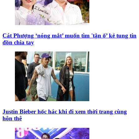
Đại gia nào bỏ nghìn đô mua dâm hoa hậu, á khôi,
người mẫu?
Beckham lộ đầu hói, thân mật với gái lạ bên hồ bơi