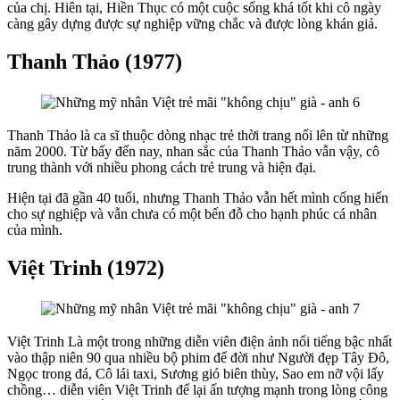
đền Hùng năm 1992, đã bao dấu ấn thăng trầm trôi qua, nhưng khó
khăn và thử thách trong cuộc sống không thể tàn phá nhan sắc đằm
thắm của một người phụ nữ hiện đại đầy bản lĩnh. Giáng My luôn là
tâm điểm của ống kính khi xuất hiện bất kỳ nơi đâu.
Thanh Lam (1969)
Thanh Lam “Người đàn bà hát” không chỉ sở hữu giọng ca đẳng
cấp nhất nhì về dòng nhạc nhẹ, cô còn có một gương mặt thanh tú
đáng mơ ước. Làm nghệ thuật từ khi 15 tuổi, vượt qua bao biến cố
trong sự nghiệp cũng như đời sống tình cảm, nhưng nữ ca sĩ hàng
đầu của Việt Nam vẫn giữ được nét nồng nàn, mặn mà của người
con gái Hà Nội cùng phong cách quyến rũ tràn đầy tự tin.
Thêm Ngày Nay
trên Google
Chọn Ngày Nay làm nguồn
ưu tiên
trên
Google
Search
.
Xem hướng dẫn.
Diễm My
Hồng Nhung
Thanh Mai
Hiền Thục
Thanh Thảo
Ngô
Thanh Vân
Việt Trinh
Thanh Lam
người đẹp không tuổi
Bình luận