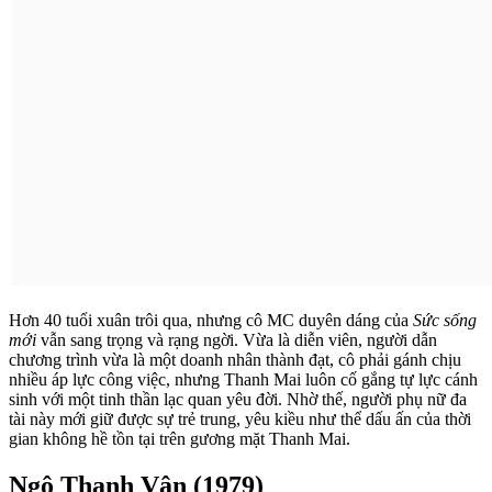
chương trình vừa là một doanh nhân thành đạt, cô phải gánh chịu
nhiều áp lực công việc, nhưng Thanh Mai luôn cố gắng tự lực cánh
sinh với một tinh thần lạc quan yêu đời. Nhờ thế, người phụ nữ đa
tài này mới giữ được sự trẻ trung, yêu kiều như thể dấu ấn của thời
gian không hề tồn tại trên gương mặt Thanh Mai.
Ngô Thanh Vân (1979)
Đối với nhiều người, Ngô Thanh Vân cũng là một cái tên đã nghe
từ rất rất lâu rồi nhưng gương mặt thì "bao nhiêu năm vẫn thế".
Nhìn cô, hẳn ai cũng bất ngờ với vẻ đẹp trẻ trung của một phụ nữ
ngoài 30.
Người đẹp Diễm My (1962)
Nói đến nét đẹp "không tuổi", không thể quên Diễm My. Ở tuổi
trung niên nhưng vẻ đẹp "ngẩn ngơ" của chị ấy khiến nhiều người
phải ghen tị.Còn nhớ có lần Diễm My vào vai mẹ của nhân vật nam
chính, dù được hóa trang cho "già bớt", chị ấy vẫn trẻ đến bất ngờ.