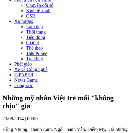
Chuyển đổi số
Kinh tế xanh
CSR
Xu hướng
Làm đẹp
Thời trang
Tiêu dùng
Giải trí
Thể thao
Talk & See
Trending
Phật giáo
Xe và Công nghệ
E-PAPER
News Game
Longform
Những mỹ nhân Việt trẻ mãi "không
chịu" già
23/08/2014 | 09:00
Hồng Nhung, Thanh Lam, Ngô Thanh Vân, Diễm My,... là những