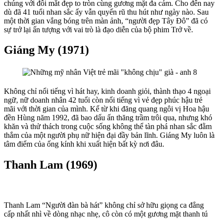
Gửi bình luận
Cùng chuyên mục
Sự thật thông tin HAGL chiêu mộ thủ môn Bùi Tiến
Dũng