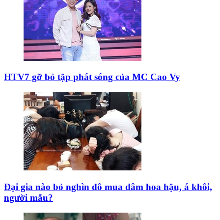
Phi Nhung duyên dáng với áo dài trên xuồng đi chợ
nổi ở Thái Lan
Tin mới