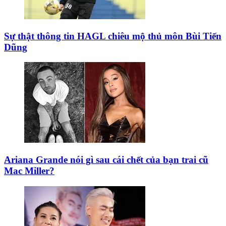
Justin Bieber hốc hác khi đi xem thời trang cùng
hôn thê
HTV7 gỡ bỏ tập phát sóng của MC Cao Vy