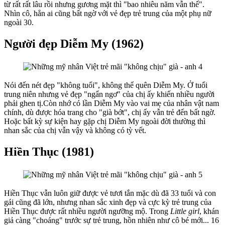
cho sự nghiệp và vẫn chưa có một bến đỗ cho hạnh phúc cá nhân
của mình.
Việt Trinh (1972)
Việt Trinh Là một trong những diễn viên điện ảnh nổi tiếng bậc nhất
vào thập niên 90 qua nhiều bộ phim để đời như Người đẹp Tây Đô,
Ngọc trong đá, Cô lái taxi, Sương gió biên thùy, Sao em nỡ vội lấy
chồng… diễn viên Việt Trinh để lại ấn tượng mạnh trong lòng công
chúng với đôi mắt đẹp to tròn cùng gương mặt đa cảm. Cho đến nay
dù đã 41 tuổi nhan sắc ấy vẫn quyến rũ thu hút như ngày nào. Sau
một thời gian vắng bóng trên màn ảnh, “người đẹp Tây Đô” đã có
sự trở lại ấn tượng với vai trò là đạo diễn của bộ phim Trở về.
Giáng My (1971)
Không chỉ nổi tiếng vì hát hay, kinh doanh giỏi, thành thạo 4 ngoại
ngữ, nữ doanh nhân 42 tuổi còn nổi tiếng vì vẻ đẹp phúc hậu trẻ
mãi với thời gian của mình. Kể từ khi đăng quang ngôi vị Hoa hậu