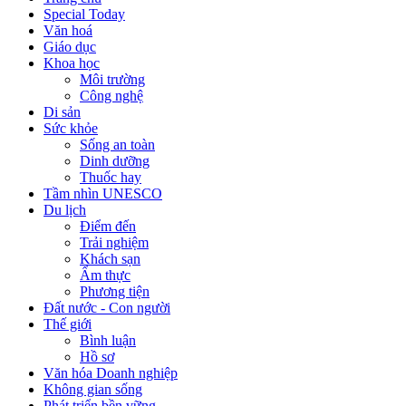
Special Today
Văn hoá
Giáo dục
Khoa học
Môi trường
Công nghệ
Di sản
Sức khỏe
Sống an toàn
Dinh dưỡng
Thuốc hay
Tầm nhìn UNESCO
Du lịch
Điểm đến
Trải nghiệm
Khách sạn
Ẩm thực
Phương tiện
Đất nước - Con người
Thế giới
Bình luận
Hồ sơ
Văn hóa Doanh nghiệp
Không gian sống
Phát triển bền vững