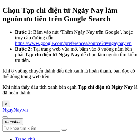
Chọn Tạp chí điện tử Ngày Nay làm
nguồn ưu tiên trên Google Search
Bước 1:
Bấm vào nút ‘Thêm Ngày Nay trên Google’, hoặc
truy cập đường dẫn
https://www.google.com/preferences/source?q=ngaynay.vn
Bước 2:
Tại trang web vừa mở, bấm vào ô vuông nằm bên
phải
Tạp chí điện tử Ngày Nay
để chọn làm nguồn tìm kiếm
ưu tiên.
Khi ô vuông chuyển thành dấu tích xanh là hoàn thành, bạn đọc có
thể đóng trang web trên.
Khi nhìn thấy dấu tích xanh bên cạnh
Tạp chí điện tử Ngày Nay
là
đã hoàn thành.
×
NgayNay.vn
menubar
Trang chủ