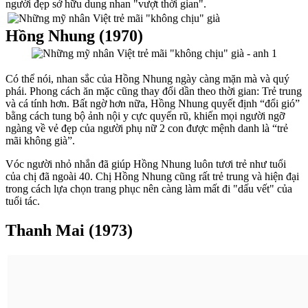
người đẹp sở hữu dung nhan "vượt thời gian".
Hồng Nhung (1970)
Có thể nói, nhan sắc của Hồng Nhung ngày càng mặn mà và quý
phái. Phong cách ăn mặc cũng thay đổi dần theo thời gian: Trẻ trung
và cá tính hơn. Bất ngờ hơn nữa, Hồng Nhung quyết định “đổi gió”
bằng cách tung bộ ảnh nội y cực quyến rũ, khiến mọi người ngỡ
ngàng về vẻ đẹp của người phụ nữ 2 con được mệnh danh là “trẻ
mãi không già”.
Vóc người nhỏ nhắn đã giúp Hồng Nhung luôn tươi trẻ như tuổi
của chị đã ngoài 40. Chị Hồng Nhung cũng rất trẻ trung và hiện đại
trong cách lựa chọn trang phục nên càng làm mất đi "dấu vết" của
tuổi tác.
Thanh Mai (1973)
Hơn 40 tuổi xuân trôi qua, nhưng cô MC duyên dáng của
Sức sống
mới
vẫn sang trọng và rạng ngời. Vừa là diễn viên, người dẫn