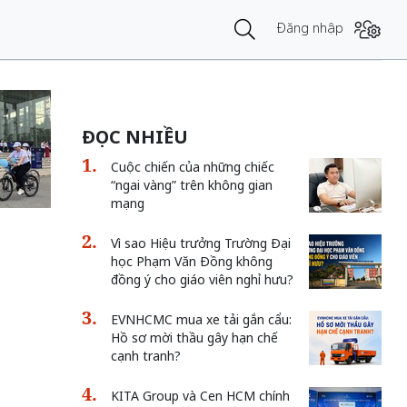
Đăng nhập
ĐỌC NHIỀU
Cuộc chiến của những chiếc
“ngai vàng” trên không gian
mạng
Vì sao Hiệu trưởng Trường Đại
học Phạm Văn Đồng không
đồng ý cho giáo viên nghỉ hưu?
EVNHCMC mua xe tải gắn cẩu:
Hồ sơ mời thầu gây hạn chế
cạnh tranh?
KITA Group và Cen HCM chính