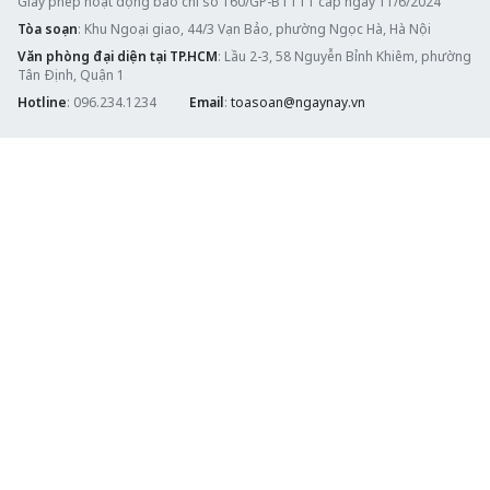
Giấy phép hoạt động báo chí số 160/GP-BTTTT cấp ngày 11/6/2024
Tòa soạn
: Khu Ngoại giao, 44/3 Vạn Bảo, phường Ngọc Hà, Hà Nội
Văn phòng đại diện tại TP.HCM
: Lầu 2-3, 58 Nguyễn Bỉnh Khiêm, phường
Tân Định, Quận 1
Hotline
: 096.234.1234
Email
:
toasoan@ngaynay.vn