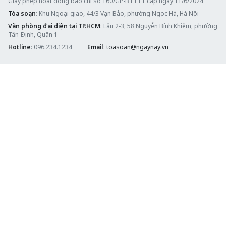
Giấy phép hoạt động báo chí số 160/GP-BTTTT cấp ngày 11/6/2024
Tòa soạn
: Khu Ngoại giao, 44/3 Vạn Bảo, phường Ngọc Hà, Hà Nội
Văn phòng đại diện tại TP.HCM
: Lầu 2-3, 58 Nguyễn Bỉnh Khiêm, phường
Tân Định, Quận 1
Hotline
: 096.234.1234
Email
:
toasoan@ngaynay.vn