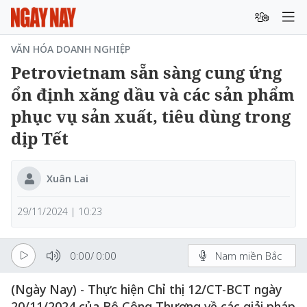
VĂN HÓA DOANH NGHIỆP
Petrovietnam sẵn sàng cung ứng
ổn định xăng dầu và các sản phẩm
phục vụ sản xuất, tiêu dùng trong
dịp Tết
Xuân Lai
29/11/2024 | 10:23
0:00
/
0:00
Nam miền Bắc
(Ngày Nay) - Thực hiện Chỉ thị 12/CT-BCT ngày
20/11/2024 của Bộ Công Thương về các giải pháp