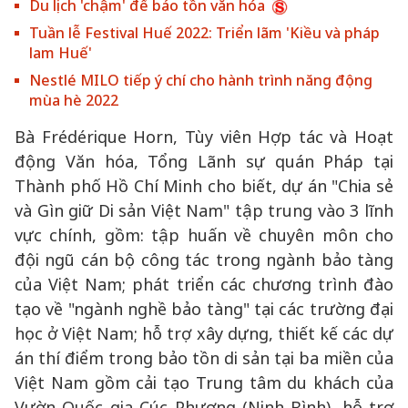
Du lịch 'chậm' để bảo tồn văn hóa
Tuần lễ Festival Huế 2022: Triển lãm 'Kiều và pháp
lam Huế'
Nestlé MILO tiếp ý chí cho hành trình năng động
mùa hè 2022
Bà Frédérique Horn, Tùy viên Hợp tác và Hoạt
động Văn hóa, Tổng Lãnh sự quán Pháp tại
Thành phố Hồ Chí Minh cho biết, dự án "Chia sẻ
và Gìn giữ Di sản Việt Nam" tập trung vào 3 lĩnh
vực chính, gồm: tập huấn về chuyên môn cho
đội ngũ cán bộ công tác trong ngành bảo tàng
của Việt Nam; phát triển các chương trình đào
tạo về "ngành nghề bảo tàng" tại các trường đại
học ở Việt Nam; hỗ trợ xây dựng, thiết kế các dự
án thí điểm trong bảo tồn di sản tại ba miền của
Việt Nam gồm cải tạo Trung tâm du khách của
Vườn Quốc gia Cúc Phương (Ninh Bình), hỗ trợ