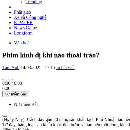
Trending
Phật giáo
Xe và Công nghệ
E-PAPER
News Game
Longform
Văn hoá
Phim kinh dị khi nào thoái trào?
Tam Anh
14/03/2025 | 17:15
In bài viết
0:00
/
0:00
0:00
Nữ miền Bắc
Nữ miền Bắc
(Ngày Nay) -Cách đây gần 20 năm, sân khấu kịch Phú Nhuận tạo nên mộ
Từ đây, hàng loạt sân khấu khác tiếp bước và tạo nên một dòng kịch k
điểm ăn khách.