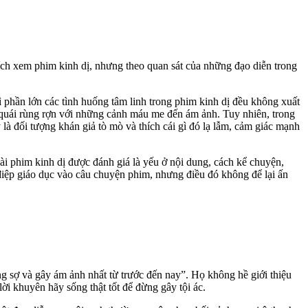
hích xem phim kinh dị, nhưng theo quan sát của những đạo diễn trong
 phần lớn các tình huống tâm linh trong phim kinh dị đều không xuất
ma quái rùng rợn với những cảnh máu me đến ám ảnh. Tuy nhiên, trong
 là đối tượng khán giả tò mò và thích cái gì đó lạ lẫm, cảm giác mạnh
ài phim kinh dị được đánh giá là yếu ở nội dung, cách kể chuyện,
điệp giáo dục vào câu chuyện phim, nhưng điều đó không để lại ấn
ng sợ và gây ám ảnh nhất từ trước đến nay”. Họ không hề giới thiệu
ời khuyên hãy sống thật tốt để đừng gây tội ác.