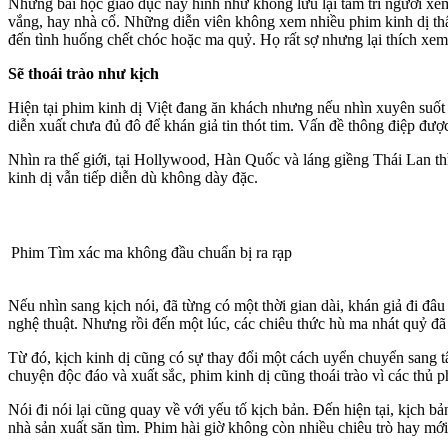
Nhưng bài học giáo dục này hình như không lưu lại tâm trí người xe
vắng, hay nhà cổ. Những diễn viên không xem nhiều phim kinh dị thấy
đến tình huống chết chóc hoặc ma quỷ. Họ rất sợ nhưng lại thích xem, 
Sẽ thoái trào như kịch
Hiện tại phim kinh dị Việt đang ăn khách nhưng nếu nhìn xuyên suốt từ
diễn xuất chưa đủ đô để khán giả tin thót tim. Vấn đề thông điệp đượ
Nhìn ra thế giới, tại Hollywood, Hàn Quốc và láng giềng Thái Lan th
kinh dị vẫn tiếp diễn dù không dày đặc.
Phim Tìm xác ma không đầu chuẩn bị ra rạp
Nếu nhìn sang kịch nói, đã từng có một thời gian dài, khán giả đi đâ
nghệ thuật. Nhưng rồi đến một lúc, các chiêu thức hù ma nhát quỷ đã 
Từ đó, kịch kinh dị cũng có sự thay đổi một cách uyển chuyển sang tâ
chuyện độc đáo và xuất sắc, phim kinh dị cũng thoái trào vì các thủ 
Nói đi nói lại cũng quay về với yếu tố kịch bản. Đến hiện tại, kịch
nhà sản xuất săn tìm. Phim hài giờ không còn nhiều chiêu trò hay mới 