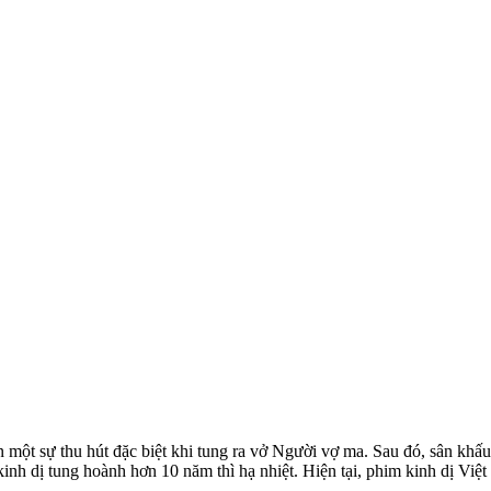
t sự thu hút đặc biệt khi tung ra vở Người vợ ma. Sau đó, sân khấu nà
inh dị tung hoành hơn 10 năm thì hạ nhiệt. Hiện tại, phim kinh dị Việt