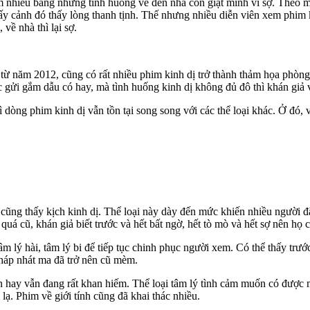
m nhiều bằng những tình huống về đến nhà còn giật mình vì sợ. Theo m
 cảnh đó thấy lòng thanh tịnh. Thế nhưng nhiều diễn viên xem phim ki
về nhà thì lại sợ.
 năm 2012, cũng có rất nhiều phim kinh dị trở thành thảm họa phòng vé.
c gửi gắm dẫu có hay, mà tình huống kinh dị không đủ đô thì khán giả 
ì dòng phim kinh dị vẫn tồn tại song song với các thể loại khác. Ở đó
u cũng thấy kịch kinh dị. Thể loại này dày đến mức khiến nhiều người 
quá cũ, khán giả biết trước và hết bất ngờ, hết tò mò và hết sợ nên họ
m lý hài, tâm lý bi để tiếp tục chinh phục người xem. Có thể thấy trư
pháp nhát ma đã trở nên cũ mèm.
 bản hay vẫn đang rất khan hiếm. Thể loại tâm lý tình cảm muốn có đượ
lạ. Phim về giới tính cũng đã khai thác nhiều.