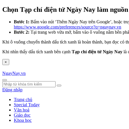
Chọn Tạp chí điện tử Ngày Nay làm nguồn 
Bước 1:
Bấm vào nút ‘Thêm Ngày Nay trên Google’, hoặc tru
https://www.google.com/preferences/source?q=ngaynay.vn
Bước 2:
Tại trang web vừa mở, bấm vào ô vuông nằm bên ph
Khi ô vuông chuyển thành dấu tích xanh là hoàn thành, bạn đọc có th
Khi nhìn thấy dấu tích xanh bên cạnh
Tạp chí điện tử Ngày Nay
là 
×
NgayNay.vn
Đăng nhập
Trang chủ
Special Today
Văn hoá
Giáo dục
Khoa học