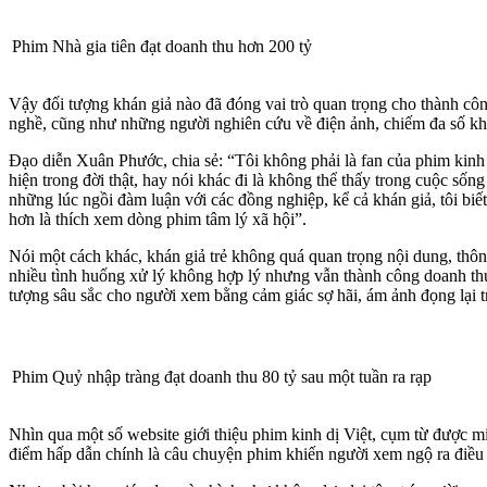
Phim Nhà gia tiên đạt doanh thu hơn 200 tỷ
Vậy đối tượng khán giả nào đã đóng vai trò quan trọng cho thành côn
nghề, cũng như những người nghiên cứu về điện ảnh, chiếm đa số khán
Đạo diễn Xuân Phước, chia sẻ: “Tôi không phải là fan của phim kinh 
hiện trong đời thật, hay nói khác đi là không thể thấy trong cuộc số
những lúc ngồi đàm luận với các đồng nghiệp, kể cả khán giả, tôi biết
hơn là thích xem dòng phim tâm lý xã hội”.
Nói một cách khác, khán giả trẻ không quá quan trọng nội dung, thôn
nhiều tình huống xử lý không hợp lý nhưng vẫn thành công doanh thu
tượng sâu sắc cho người xem bằng cảm giác sợ hãi, ám ảnh đọng lại tr
Phim Quỷ nhập tràng đạt doanh thu 80 tỷ sau một tuần ra rạp
Nhìn qua một số website giới thiệu phim kinh dị Việt, cụm từ được mi
điểm hấp dẫn chính là câu chuyện phim khiến người xem ngộ ra điều gì