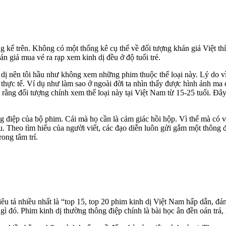
g kể trên. Không có một thống kê cụ thể về đối tượng khán giả Việt t
 giả mua vé ra rạp xem kinh dị đều ở độ tuổi trẻ.
dị nên tôi hầu như không xem những phim thuộc thể loại này. Lý do vì
ng thực tế. Ví dụ như làm sao ở ngoài đời ta nhìn thấy được hình ảnh 
 rằng đối tượng chính xem thể loại này tại Việt Nam từ 15-25 tuổi. Đây
g điệp của bộ phim. Cái mà họ cần là cảm giác hồi hộp. Vì thế mà có v
. Theo tìm hiểu của người viết, các đạo diễn luôn gửi gắm một thông 
ong tâm trí.
êu tả nhiều nhất là “top 15, top 20 phim kinh dị Việt Nam hấp dẫn, đá
 đó. Phim kinh dị thường thông điệp chính là bài học ân đền oán trả, l