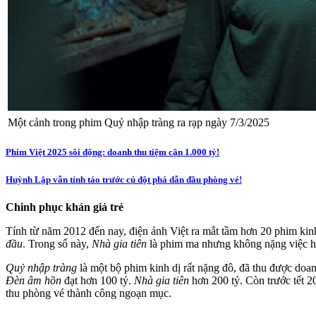
Một cảnh trong phim Quỷ nhập tràng ra rạp ngày 7/3/2025
Phim Việt 2025 sôi động: doanh thu tiệm cận 1.000 tỷ!
Huỳnh Lập vẫn tỉnh táo trước cú đột phá dẫn đầu phòng vé!
Chinh phục khán giả trẻ
Tính từ năm 2012 đến nay, điện ảnh Việt ra mắt tầm hơn 20 phim kinh
đầu
. Trong số này,
Nhà gia tiên
là phim ma nhưng không nặng việc hù
Quỷ nhập tràng
là một bộ phim kinh dị rất nặng đô, đã thu được doan
Đèn âm hồn
đạt hơn 100 tỷ.
Nhà gia tiên
hơn 200 tỷ. Còn trước tết 
thu phòng vé thành công ngoạn mục.