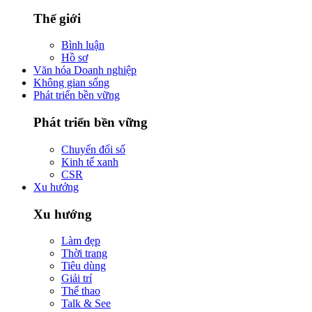
Thế giới
Bình luận
Hồ sơ
Văn hóa Doanh nghiệp
Không gian sống
Phát triển bền vững
Phát triển bền vững
Chuyển đổi số
Kinh tế xanh
CSR
Xu hướng
Xu hướng
Làm đẹp
Thời trang
Tiêu dùng
Giải trí
Thể thao
Talk & See