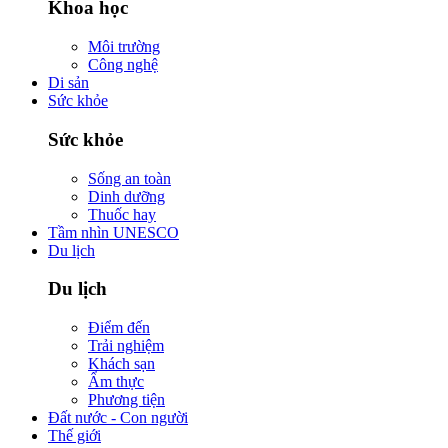
Khoa học
Môi trường
Công nghệ
Di sản
Sức khỏe
Sức khỏe
Sống an toàn
Dinh dưỡng
Thuốc hay
Tầm nhìn UNESCO
Du lịch
Du lịch
Điểm đến
Trải nghiệm
Khách sạn
Ẩm thực
Phương tiện
Đất nước - Con người
Thế giới