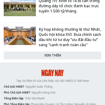
Quảng Trị: Khởi tố 16 bị can trong
đường dây tổ chức đánh bạc trực
tuyến 1.500 tỷ/tháng
Kỳ họp không thường lệ thứ Nhất,
Quốc hội khóa XVI: Đưa chính sách
dầu khí từ tư duy “ưu đãi đầu tư”
sang "cạnh tranh toàn cầu"
XEM THÊM
Tạp chí điện tử của Liên hiệp các Hội UNESCO Việt Nam
Chủ tịch HĐBT
: Nguyễn Xuân Thắng
Phó Chủ tịch HĐBT
: Nguyễn Hùng Sơn
Tổng Biên tập
: Trần Văn Mạnh
Phó Tổng Biên tập
: Phạm Hữu Quang, Lê Thị Lương, Nguyễn Lệ Hằng