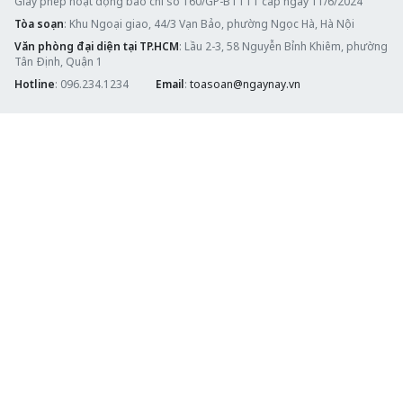
Giấy phép hoạt động báo chí số 160/GP-BTTTT cấp ngày 11/6/2024
Tòa soạn
: Khu Ngoại giao, 44/3 Vạn Bảo, phường Ngọc Hà, Hà Nội
Văn phòng đại diện tại TP.HCM
: Lầu 2-3, 58 Nguyễn Bỉnh Khiêm, phường
Tân Định, Quận 1
Hotline
: 096.234.1234
Email
:
toasoan@ngaynay.vn