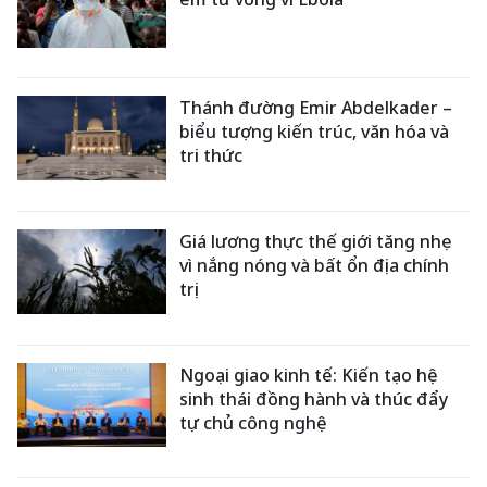
Thánh đường Emir Abdelkader –
biểu tượng kiến trúc, văn hóa và
tri thức
Giá lương thực thế giới tăng nhẹ
vì nắng nóng và bất ổn địa chính
trị
Ngoại giao kinh tế: Kiến tạo hệ
sinh thái đồng hành và thúc đẩy
tự chủ công nghệ