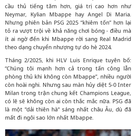
cầu thủ tiếng tăm hơn, giá trị cao hơn như
Neymar, Kylian Mbappe hay Angel Di Maria.
Nhưng phiên bản PSG 2025 “khiêm tốn” hơn lại
tỏ ra vượt trội về khả năng chơi bóng - điều mà
ít ai ngờ đến khi Mbappe rời sang Real Madrid
theo dạng chuyển nhượng tự do hè 2024.
Tháng 2/2025, khi HLV Luis Enrique tuyên bố:
“Chúng tôi mạnh hơn cả trong tấn công lẫn
phòng thủ khi không còn Mbappe”, nhiều người
còn hoài nghi. Nhưng sau màn hủy diệt 5-0 Inter
Milan trong trận chung kết Champions League,
có lẽ sẽ không còn ai còn thắc mắc nữa. PSG đã
là một "dải thiên hà" sáng nhất châu Âu, dù đã
mất đi ngôi sao lớn nhất Mbappe.