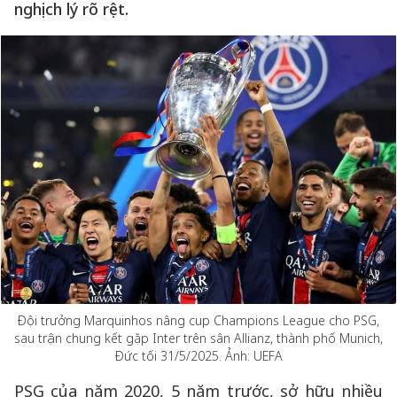
nghịch lý rõ rệt.
Đội trưởng Marquinhos nâng cup Champions League cho PSG,
sau trận chung kết gặp Inter trên sân Allianz, thành phố Munich,
Đức tối 31/5/2025. Ảnh: UEFA
PSG của năm 2020, 5 năm trước, sở hữu nhiều