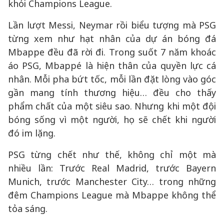
khỏi Champions League.
Lần lượt Messi, Neymar rồi biểu tượng mà PSG
từng xem như hạt nhân của dự án bóng đá
Mbappe đều đã rời đi. Trong suốt 7 năm khoác
áo PSG, Mbappé là hiện thân của quyền lực cá
nhân. Mỗi pha bứt tốc, mỗi lần đặt lòng vào góc
gần mang tính thương hiệu… đều cho thấy
phẩm chất của một siêu sao. Nhưng khi một đội
bóng sống vì một người, họ sẽ chết khi người
đó im lặng.
PSG từng chết như thế, không chỉ một mà
nhiều lần: Trước Real Madrid, trước Bayern
Munich, trước Manchester City… trong những
đêm Champions League mà Mbappe không thể
tỏa sáng.