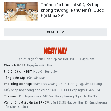
Thông cáo báo chí số 4, Kỳ họp
không thường lệ thứ Nhất, Quốc
hội khóa XVI
XEM THÊM
Tạp chí điện tử của Liên hiệp các Hội UNESCO Việt Nam
Chủ tịch HĐBT
: Nguyễn Xuân Thắng
Phó Chủ tịch HĐBT
: Nguyễn Hùng Sơn
Tổng Biên tập
: Trần Văn Mạnh
Phó Tổng Biên tập
: Phạm Hữu Quang, Lê Thị Lương, Nguyễn Lệ Hằng
Giấy phép hoạt động báo chí số 160/GP-BTTTT cấp ngày 11/6/2024
Tòa soạn
: Khu Ngoại giao, 44/3 Vạn Bảo, phường Ngọc Hà, Hà Nội
Văn phòng đại diện tại TP.HCM
: Lầu 2-3, 58 Nguyễn Bỉnh Khiêm, phường
Tân Định, Quận 1