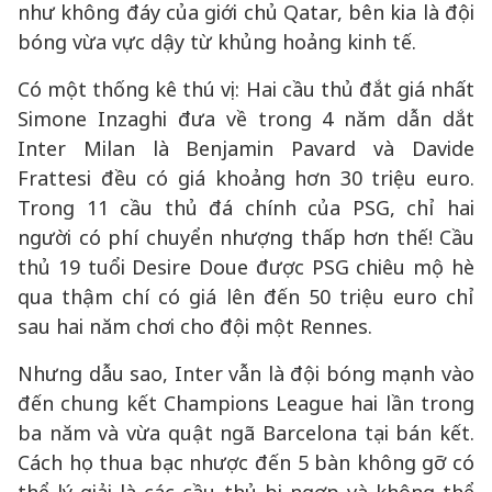
như không đáy của giới chủ Qatar, bên kia là đội
bóng vừa vực dậy từ khủng hoảng kinh tế.
Có một thống kê thú vị: Hai cầu thủ đắt giá nhất
Simone Inzaghi đưa về trong 4 năm dẫn dắt
Inter Milan là Benjamin Pavard và Davide
Frattesi đều có giá khoảng hơn 30 triệu euro.
Trong 11 cầu thủ đá chính của PSG, chỉ hai
người có phí chuyển nhượng thấp hơn thế! Cầu
thủ 19 tuổi Desire Doue được PSG chiêu mộ hè
qua thậm chí có giá lên đến 50 triệu euro chỉ
sau hai năm chơi cho đội một Rennes.
Nhưng dẫu sao, Inter vẫn là đội bóng mạnh vào
đến chung kết Champions League hai lần trong
ba năm và vừa quật ngã Barcelona tại bán kết.
Cách họ thua bạc nhược đến 5 bàn không gỡ có