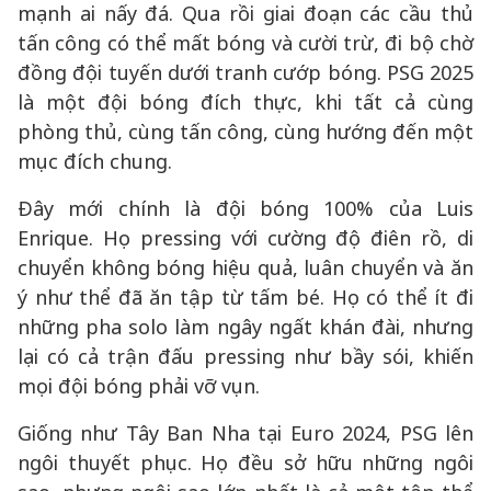
mạnh ai nấy đá. Qua rồi giai đoạn các cầu thủ
tấn công có thể mất bóng và cười trừ, đi bộ chờ
đồng đội tuyến dưới tranh cướp bóng. PSG 2025
là một đội bóng đích thực, khi tất cả cùng
phòng thủ, cùng tấn công, cùng hướng đến một
mục đích chung.
Đây mới chính là đội bóng 100% của Luis
Enrique. Họ pressing với cường độ điên rồ, di
chuyển không bóng hiệu quả, luân chuyển và ăn
ý như thể đã ăn tập từ tấm bé. Họ có thể ít đi
những pha solo làm ngây ngất khán đài, nhưng
lại có cả trận đấu pressing như bầy sói, khiến
mọi đội bóng phải vỡ vụn.
Giống như Tây Ban Nha tại Euro 2024, PSG lên
ngôi thuyết phục. Họ đều sở hữu những ngôi