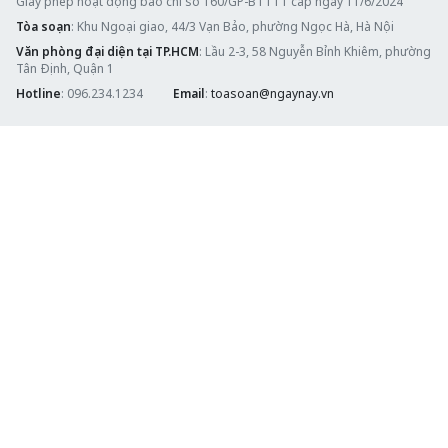
Giấy phép hoạt động báo chí số 160/GP-BTTTT cấp ngày 11/6/2024
Tòa soạn
: Khu Ngoại giao, 44/3 Vạn Bảo, phường Ngọc Hà, Hà Nội
Văn phòng đại diện tại TP.HCM
: Lầu 2-3, 58 Nguyễn Bỉnh Khiêm, phường
Tân Định, Quận 1
Hotline
: 096.234.1234
Email
:
toasoan@ngaynay.vn