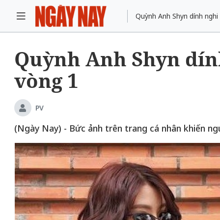
Quỳnh Anh Shyn dính nghi v
Quỳnh Anh Shyn dính
vòng 1
ng chiếc
Khách đến chơi nhà
ông gian
Lê Hiền
PV
(Ngày Nay) - Bức ảnh trên trang cá nhân khiến ngư