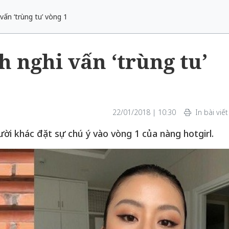
ấn ‘trùng tu’ vòng 1
 nghi vấn ‘trùng tu’
Bắc Biên - Giữ một ngôi
làng ven sông Hồng của Hà
Nội
22/01/2018 | 10:30
In bài viết
TS. Trần Kim Hào
ời khác đặt sự chú ý vào vòng 1 của nàng hotgirl.