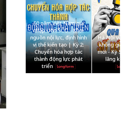
a
i
50 năm Việt Nam gia
a,
nhập UNESCO - Khơi
n
nguồn nội lực, định hình
Hà Nội vững bước
ng
vị thế kiến tạo | Kỳ 2:
không gian phát t
ong
Chuyển hóa hợp tác
mới - Kỳ 5: Thủ đô
thành động lực phát
lăng kính số hó
triển