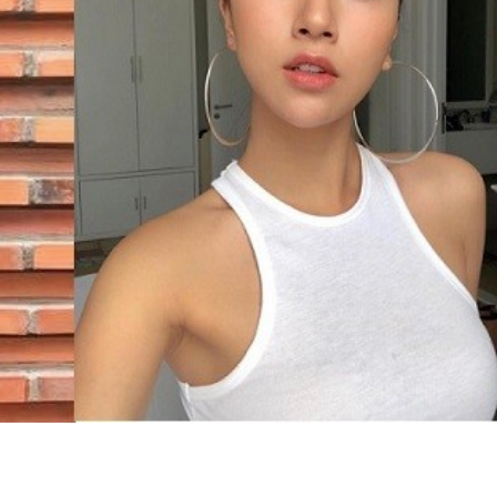
50 năm Việt Nam gi
50 năm Việt Nam gia
nhập UNESCO: Khơ
nhập UNESCO: Khơi
nguồn nội lực văn hó
nguồn nội lực văn hóa,
định hình vị thế kiế
định hình vị thế kiến
tạo | Kỳ 1: Khát vọ
tạo | Kỳ 3: Hội nhập
hòa bình thể hiện tr
quốc tế bằng bản lĩnh
quyết định lịch sử
Việt Nam