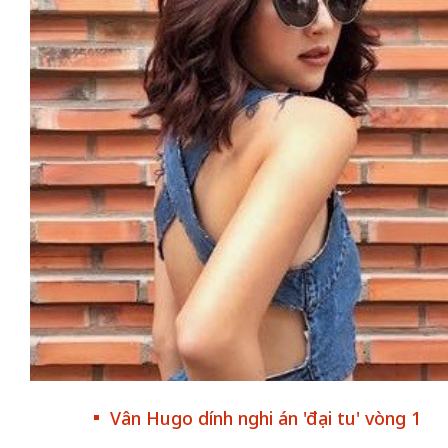
50 năm Việt Nam gia
nhập UNESCO: Khơi
Hà Nội vững bước vào
nguồn nội lực văn hóa,
không gian phát triển
định hình vị thế kiến
mới - Kỳ 5: Thủ đô qua
tạo | Kỳ 4: Sáng kiến
lăng kính số hóa
làm nên diện mạo mới
Vân Hugo dính nghi án 'đại tu' vòng 1