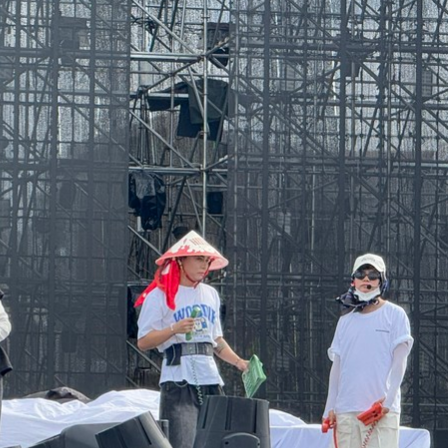
ữ một ngôi
Xin lỗi, rồi sao nữa?!
 Hồng của Hà
Lê Xuân Thọ