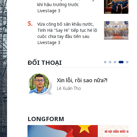
khí hậu trường trước
Livestage 3
Vừa công bố sân khấu nước,
Tinh Hà "Say Hi" tiếp tục hé lộ
cuộc chia tay đầu tiên sau
Livestage 3
ĐỐI THOẠI
Vẻ đẹp của khoa học nhân
văn
Lưu Nguyệt Linh
LONGFORM