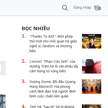
Đăng nhập
ĐỌC NHIỀU
"Thanks To AXE": Một phép
thử mới cho mối quan hệ giữa
nghệ sĩ, fandom và thương
hiệu
Concert "Phao Cứu Sinh" của
Hương Tràm hé lộ sân khấu lấy
cảm hứng từ sóng biển
Dương Domic đối đầu Quang
Hùng MasterD: Hai phong
cách lãnh đạo trái ngược định
hình cuộc chiến liên quân
Tinh Hà "Say Hi" hé lộ không