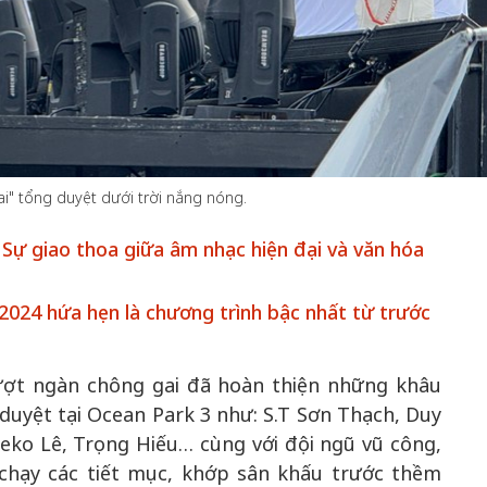
50 năm Việt Nam gia
am gia
nhập UNESCO: Khơi
50 năm Việt 
i" tổng duyệt dưới trời nắng nóng.
 Khơi
nguồn nội lực văn hóa,
nhập UNESCO
ăn hóa,
định hình vị thế kiến
nguồn nội lực,
 Sự giao thoa giữa âm nhạc hiện đại và văn hóa
ế kiến
tạo | Kỳ 1: Khát vọng
vị thế kiến tạ
i nhập
hòa bình thể hiện trong
Chuyển hóa 
024 hứa hẹn là chương trình bậc nhất từ trước
n lĩnh
quyết định lịch sử
thành động l
triển
vượt ngàn chông gai đã hoàn thiện những khâu
duyệt tại Ocean Park 3 như: S.T Sơn Thạch, Duy
eko Lê, Trọng Hiếu… cùng với đội ngũ vũ công,
 chạy các tiết mục, khớp sân khấu trước thềm