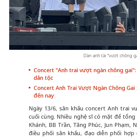
50 năm Việt Nam gia
50 năm Việt N
Dàn anh tài "vượt chông ga
nhập UNESCO: Khơi
nhập UNESCO:
c vào
nguồn nội lực văn hóa,
nguồn nội lực v
Concert "Anh trai vượt ngàn chông gai":
triển
định hình vị thế kiến
định hình vị th
dân tộc
ô qua
tạo | Kỳ 4: Sáng kiến
tạo | Kỳ 3: Hộ
Concert Anh Trai Vượt Ngàn Chông Gai 2
óa
làm nên diện mạo mới
quốc tế bằng bả
đến nay
Việt Nam
Ngày 13/6, sân khấu concert Anh trai 
cuối cùng. Nhiều nghệ sĩ có mặt để tổng 
Khánh, BB Trần, Tăng Phúc, Jun Phạm, N
điều phối sân khấu, đạo diễn phối hợp