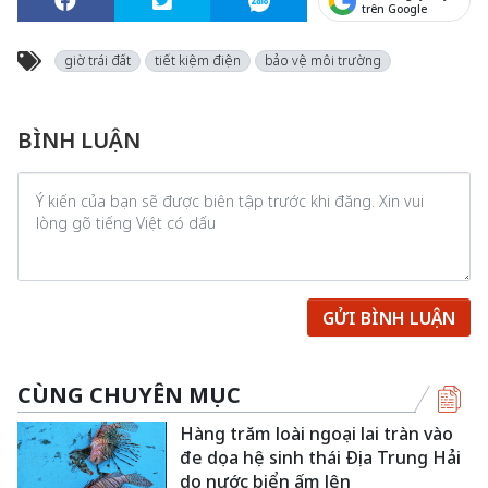
trên Google
giờ trái đất
tiết kiệm điện
bảo vệ môi trường
BÌNH LUẬN
GỬI BÌNH LUẬN
CÙNG CHUYÊN MỤC
Hàng trăm loài ngoại lai tràn vào
đe dọa hệ sinh thái Địa Trung Hải
do nước biển ấm lên