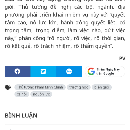
giới, Thủ tướng đề nghị các bộ, ngành, địa
phương phải triển khai nhiệm vụ này với “quyết
tâm cao, nỗ lực lớn, hành động quyết liệt, có
trọng tâm, trọng điểm; làm việc nào, dứt việc
nấy,” phân công “rõ người, rõ việc, rõ thời gian,
rõ kết quả, rõ trách nhiệm, rõ thẩm quyền”.
PV
Thêm Ngày Nay
trên Google
Thủ tướng Phạm Minh Chính
trường học
biên giới
xã hội
nguồn lực
BÌNH LUẬN