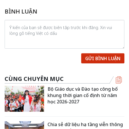
BÌNH LUẬN
GỬI BÌNH LUẬN
CÙNG CHUYÊN MỤC
Bộ Giáo dục và Đào tạo công bố
khung thời gian cố định từ năm
học 2026-2027
Chia sẻ dữ liệu hạ tầng viễn thông