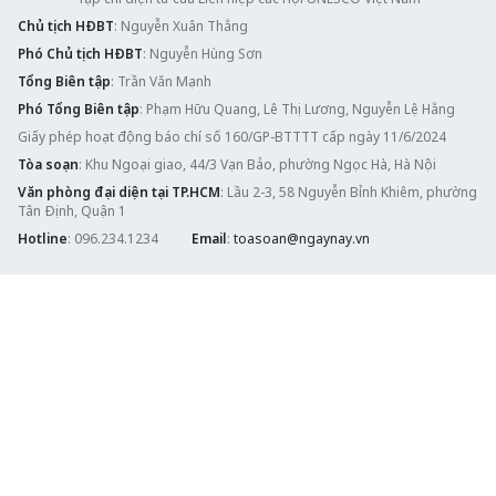
Chủ tịch HĐBT
: Nguyễn Xuân Thắng
Phó Chủ tịch HĐBT
: Nguyễn Hùng Sơn
Tổng Biên tập
: Trần Văn Mạnh
Phó Tổng Biên tập
: Phạm Hữu Quang, Lê Thị Lương, Nguyễn Lệ Hằng
Giấy phép hoạt động báo chí số 160/GP-BTTTT cấp ngày 11/6/2024
Tòa soạn
: Khu Ngoại giao, 44/3 Vạn Bảo, phường Ngọc Hà, Hà Nội
Văn phòng đại diện tại TP.HCM
: Lầu 2-3, 58 Nguyễn Bỉnh Khiêm, phường
Tân Định, Quận 1
Hotline
: 096.234.1234
Email
:
toasoan@ngaynay.vn