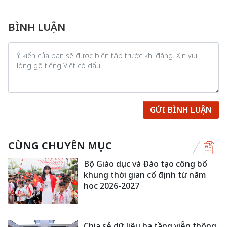
BÌNH LUẬN
GỬI BÌNH LUẬN
CÙNG CHUYÊN MỤC
Bộ Giáo dục và Đào tạo công bố
khung thời gian cố định từ năm
học 2026-2027
Chia sẻ dữ liệu hạ tầng viễn thông