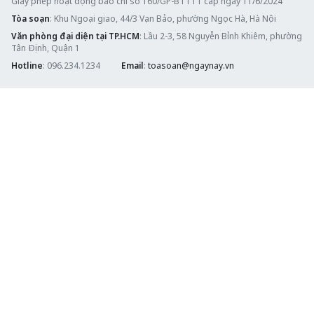
Giấy phép hoạt động báo chí số 160/GP-BTTTT cấp ngày 11/6/2024
Tòa soạn
: Khu Ngoại giao, 44/3 Vạn Bảo, phường Ngọc Hà, Hà Nội
Văn phòng đại diện tại TP.HCM
: Lầu 2-3, 58 Nguyễn Bỉnh Khiêm, phường
Tân Định, Quận 1
Hotline
: 096.234.1234
Email
:
toasoan@ngaynay.vn