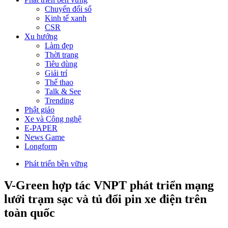
Chuyển đổi số
Kinh tế xanh
CSR
Xu hướng
Làm đẹp
Thời trang
Tiêu dùng
Giải trí
Thể thao
Talk & See
Trending
Phật giáo
Xe và Công nghệ
E-PAPER
News Game
Longform
Phát triển bền vững
V-Green hợp tác VNPT phát triển mạng
lưới trạm sạc và tủ đổi pin xe điện trên
toàn quốc