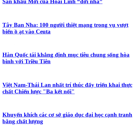
Sân khấu Mới của Hoài Linh “dời nhà”
Tây Ban Nha: 100 người thiệt mạng trong vụ vượt
biển ồ ạt vào Ceuta
Hàn Quốc tái khẳng định mục tiêu chung sống hòa
bình với Triều Tiên
Việt Nam-Thái Lan nhất trí thúc đẩy triển khai thực
chất Chiến lược "Ba kết nối"
Khuyến khích các cơ sở giáo dục đại học cạnh tranh
bằng chất lượng