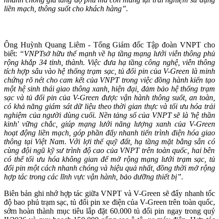
liền mạch, thông suốt
cho khách hàng”.
Ông Huỳnh Quang Liêm - Tổng Giám đốc Tập đoàn VNPT cho
biết:
“
VNPT
sở hữu thế mạnh về hạ tầng mạng lưới viễn thông phủ
rộng khắp 34 tỉnh, thành. Việc đưa hạ tầng công nghệ, viễn thông
tích hợp sâu vào hệ thống trạm sạc, tủ đổi pin của V-Green là minh
chứng rõ nét cho cam kết của VNPT trong việc đồng hành kiến tạo
một hệ sinh thái giao thông xanh, hiện đại, đảm bảo hệ thống trạm
sạc và tủ đổi pin của V-Green được vận hành thông suốt, an toàn,
có khả năng giám sát dữ liệu theo thời gian thực và tối ưu hóa trải
nghiệm của người dùng cuối. Nền tảng số của VNPT sẽ là 'hệ thần
kinh' vững chắc, giúp mạng lưới năng lượng xanh của V-Green
hoạt động liền mạch, góp phần đẩy nhanh tiến trình điện hóa giao
thông tại Việt Nam. Với lợi thế quỹ đất
,
hạ tầng mặt bằng sẵn có
cùng đội ngũ kỹ sư trình độ cao
của VNPT trên toàn quốc, hai bên
có thể tối ưu hóa không gian để mở rộng mạng lưới trạm sạc
, tủ
đổi pin
một cách nhanh chóng và hiệu quả nhất
, đồng thời mở rộng
hợp tác trong các lĩnh vực vận hành, bảo dưỡng thiết bị
”
.
Biên bản ghi nhớ hợp tác giữa VNPT và V-Green sẽ đẩy nhanh tốc
độ bao phủ trạm sạc, tủ đổi pin xe điện của V-Green trên toàn quốc,
sớm hoàn thành mục tiêu lắp đặt 60.000 tủ đổi pin ngay trong quý