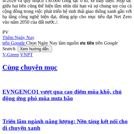
II/2026 và quy hoạch 150.000 cổng sạc ô tô, xe máy điện. Hợp tác
giữa hai bên cũng thể hiện tầm nhìn dài hạn và sự chung tay của cả
cộng đồng trong việc phát triển hệ sinh thái giao thông xanh gắn với
hạ tầng công nghệ hiện đại, đóng góp cho mục tiêu đạt Net Zero
vào năm 2050 của đất nước./.
PV
Thêm Ngày Nay
trên Google
Chọn Ngày Nay làm nguồn
ưu tiên
trên
Google
Search
.
Xem hướng dẫn.
V-Green
VNPT
Cùng chuyên mục
EVNGENCO1 vượt qua cao điểm mùa khô, chủ
động ứng phó mùa mưa bão
Triển lãm ngành năng lượng: Nền tảng kết nối cho
di chuyển xanh