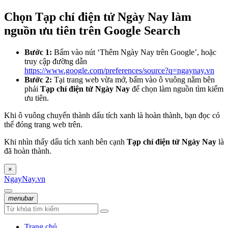
Chọn Tạp chí điện tử Ngày Nay làm
nguồn ưu tiên trên Google Search
Bước 1:
Bấm vào nút ‘Thêm Ngày Nay trên Google’, hoặc
truy cập đường dẫn
https://www.google.com/preferences/source?q=ngaynay.vn
Bước 2:
Tại trang web vừa mở, bấm vào ô vuông nằm bên
phải
Tạp chí điện tử Ngày Nay
để chọn làm nguồn tìm kiếm
ưu tiên.
Khi ô vuông chuyển thành dấu tích xanh là hoàn thành, bạn đọc có
thể đóng trang web trên.
Khi nhìn thấy dấu tích xanh bên cạnh
Tạp chí điện tử Ngày Nay
là
đã hoàn thành.
×
NgayNay.vn
menubar
Trang chủ