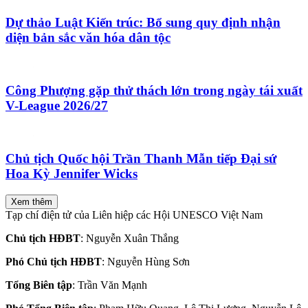
Dự thảo Luật Kiến trúc: Bổ sung quy định nhận
diện bản sắc văn hóa dân tộc
Công Phượng gặp thử thách lớn trong ngày tái xuất
V-League 2026/27
Chủ tịch Quốc hội Trần Thanh Mẫn tiếp Đại sứ
Hoa Kỳ Jennifer Wicks
Xem thêm
Tạp chí điện tử của Liên hiệp các Hội UNESCO Việt Nam
Chủ tịch HĐBT
: Nguyễn Xuân Thắng
Phó Chủ tịch HĐBT
: Nguyễn Hùng Sơn
Tổng Biên tập
: Trần Văn Mạnh