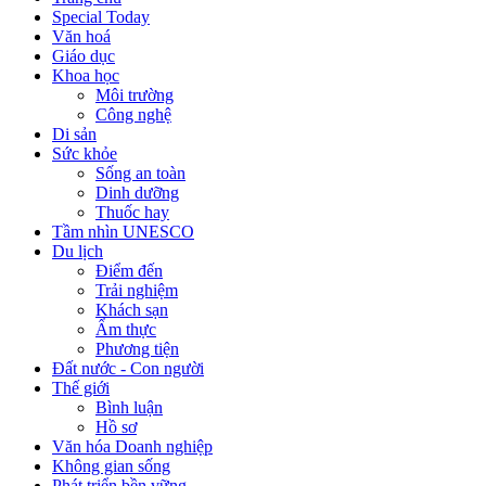
Special Today
Văn hoá
Giáo dục
Khoa học
Môi trường
Công nghệ
Di sản
Sức khỏe
Sống an toàn
Dinh dưỡng
Thuốc hay
Tầm nhìn UNESCO
Du lịch
Điểm đến
Trải nghiệm
Khách sạn
Ẩm thực
Phương tiện
Đất nước - Con người
Thế giới
Bình luận
Hồ sơ
Văn hóa Doanh nghiệp
Không gian sống
Phát triển bền vững