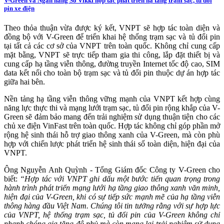
V-Green và Ngân hàng Số Vikki hợp tác phát triển hạ tầng trạm sạc, tủ đổi
pin xe điện
Theo thỏa thuận vừa được ký kết, VNPT sẽ hợp tác toàn diện và
đồng bộ với V-Green để triển khai hệ thống trạm sạc và tủ đổi pin
tại tất cả các cơ sở của VNPT trên toàn quốc. Không chỉ cung cấp
mặt bằng, VNPT sẽ trực tiếp tham gia thi công, lắp đặt thiết bị và
cung cấp hạ tầng viễn thông, đường truyền Internet tốc độ cao, SIM
data kết nối cho toàn bộ trạm sạc và tủ đổi pin thuộc dự án hợp tác
giữa hai bên.
Nền tảng hạ tầng viễn thông vững mạnh của VNPT kết hợp cùng
năng lực thực thi và mạng lưới trạm sạc, tủ đổi pin rộng khắp của V-
Green sẽ đảm bảo mang đến trải nghiệm sử dụng thuận tiện cho các
chủ xe điện VinFast trên toàn quốc. Hợp tác không chỉ góp phần mở
rộng hệ sinh thái hỗ trợ giao thông xanh của V-Green, mà còn phù
hợp với chiến lược phát triển hệ sinh thái số toàn diện, hiện đại của
VNPT.
Ông Nguyễn Anh Quỳnh - Tổng Giám đốc Công ty V-Green cho
biết:
“Hợp tác với VNPT ghi dấu một bước tiến quan trọng trong
hành trình phát triển mạng lưới hạ tầng giao thông xanh văn minh,
hiện đại của V-Green, khi có sự tiếp sức mạnh mẽ của hạ tầng viễn
thông hàng đầu Việt Nam. Chúng tôi tin tưởng rằng với
sự hợp lực
của VNPT, hệ thống trạm sạc, tủ đổi pin của V-Green không chỉ
nhanh chóng gia
tăng độ phủ m
à còn
mang lại trải nghiệm sử dụng