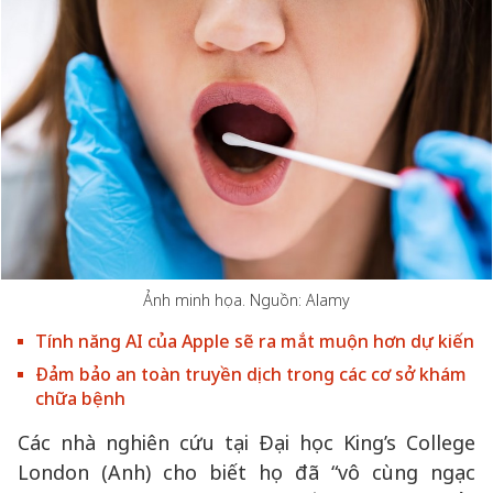
Ảnh minh họa. Nguồn: Alamy
Tính năng AI của Apple sẽ ra mắt muộn hơn dự kiến
Đảm bảo an toàn truyền dịch trong các cơ sở khám
chữa bệnh
Các nhà nghiên cứu tại Đại học King’s College
London (Anh) cho biết họ đã “vô cùng ngạc