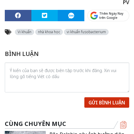
PV
Thêm Ngày Nay
trên Google
Vi khuẩn
nhà khoa học
vi khuẩn fusobacterium
BÌNH LUẬN
GỬI BÌNH LUẬN
CÙNG CHUYÊN MỤC