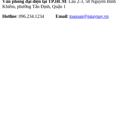
Văn phòng đại diện tại TP.HCM
: Lầu 2-3, 58 Nguyễn Bỉnh
Khiêm, phường Tân Định, Quận 1
Hotline
: 096.234.1234
Email
:
toasoan@ngaynay.vn