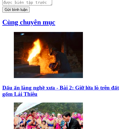
Gửi bình luận
Cùng chuyên mục
Dấu ấn làng nghề xưa - Bài 2: Giữ lửa lò trên đất
gốm Lái Thiêu