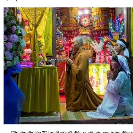
Câu chuyện của ''Đêm tối rực rỡ' diễn ra chỉ vỏn vẹn trong đêm c