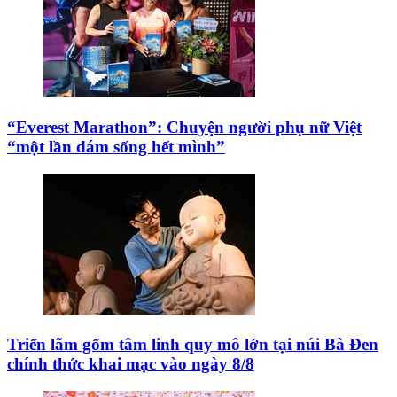
“Everest Marathon”: Chuyện người phụ nữ Việt
“một lần dám sống hết mình”
Triển lãm gốm tâm linh quy mô lớn tại núi Bà Đen
chính thức khai mạc vào ngày 8/8