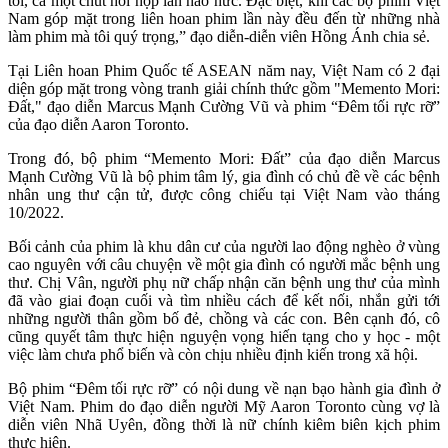
tôi, cả một chút hồi hộp lẫn háo hức. Đặc biệt, khi các bộ phim Việt
Nam góp mặt trong liên hoan phim lần này đều đến từ những nhà
làm phim mà tôi quý trọng,” đạo diễn-diễn viên Hồng Ánh chia sẻ.
Tại Liên hoan Phim Quốc tế ASEAN năm nay, Việt Nam có 2 đại
diện góp mặt trong vòng tranh giải chính thức gồm "Memento Mori:
Đất," đạo diễn Marcus Mạnh Cường Vũ và phim “Đêm tối rực rỡ”
của đạo diễn Aaron Toronto.
Trong đó, bộ phim “Memento Mori: Đất” của đạo diễn Marcus
Mạnh Cường Vũ là bộ phim tâm lý, gia đình có chủ đề về các bệnh
nhân ung thư cận tử, được công chiếu tại Việt Nam vào tháng
10/2022.
Bối cảnh của phim là khu dân cư của người lao động nghèo ở vùng
cao nguyên với câu chuyện về một gia đình có người mắc bệnh ung
thư. Chị Vân, người phụ nữ chấp nhận căn bệnh ung thư của mình
đã vào giai đoạn cuối và tìm nhiều cách để kết nối, nhắn gửi tới
những người thân gồm bố đẻ, chồng và các con. Bên cạnh đó, cô
cũng quyết tâm thực hiện nguyện vọng hiến tạng cho y học - một
việc làm chưa phổ biến và còn chịu nhiều định kiến trong xã hội.
Bộ phim “Đêm tối rực rỡ” có nội dung về nạn bạo hành gia đình ở
Việt Nam. Phim do đạo diễn người Mỹ Aaron Toronto cùng vợ là
diễn viên Nhã Uyên, đồng thời là nữ chính kiêm biên kịch phim
thực hiện.