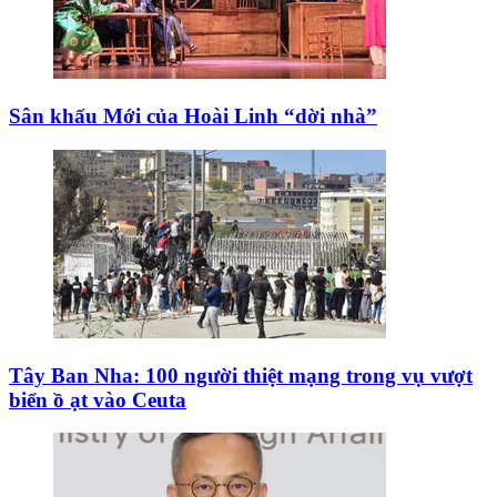
Sân khấu Mới của Hoài Linh “dời nhà”
Tây Ban Nha: 100 người thiệt mạng trong vụ vượt
biển ồ ạt vào Ceuta