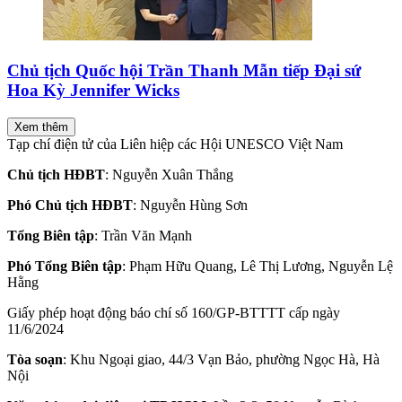
Chủ tịch Quốc hội Trần Thanh Mẫn tiếp Đại sứ
Hoa Kỳ Jennifer Wicks
Xem thêm
Tạp chí điện tử của Liên hiệp các Hội UNESCO Việt Nam
Chủ tịch HĐBT
: Nguyễn Xuân Thắng
Phó Chủ tịch HĐBT
: Nguyễn Hùng Sơn
Tổng Biên tập
: Trần Văn Mạnh
Phó Tổng Biên tập
: Phạm Hữu Quang, Lê Thị Lương, Nguyễn Lệ
Hằng
Giấy phép hoạt động báo chí số 160/GP-BTTTT cấp ngày
11/6/2024
Tòa soạn
: Khu Ngoại giao, 44/3 Vạn Bảo, phường Ngọc Hà, Hà
Nội