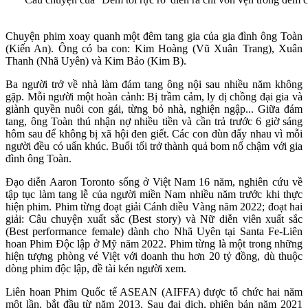
Chuyện phim xoay quanh một đêm tang gia của gia đình ông Toàn
(Kiến An). Ông có ba con: Kim Hoàng (Vũ Xuân Trang), Xuân
Thanh (Nhã Uyên) và Kim Bảo (Kim B).
Ba người trở về nhà làm đám tang ông nội sau nhiều năm không
gặp. Mỗi người một hoàn cảnh: Bị trầm cảm, ly dị chồng đại gia và
giành quyền nuôi con gái, từng bỏ nhà, nghiện ngập... Giữa đám
tang, ông Toàn thú nhận nợ nhiều tiền và cần trả trước 6 giờ sáng
hôm sau để không bị xã hội đen giết. Các con đùn đẩy nhau vì mỗi
người đều có uẩn khúc. Buổi tối trở thành quả bom nổ chậm với gia
đình ông Toàn.
Đạo diễn Aaron Toronto sống ở Việt Nam 16 năm, nghiên cứu về
tập tục làm tang lễ của người miền Nam nhiều năm trước khi thực
hiện phim. Phim từng đoạt giải Cánh diều Vàng năm 2022; đoạt hai
giải: Câu chuyện xuất sắc (Best story) và Nữ diễn viên xuất sắc
(Best performance female) dành cho Nhã Uyên tại Santa Fe-Liên
hoan Phim Độc lập ở Mỹ năm 2022. Phim từng là một trong những
hiện tượng phòng vé Việt với doanh thu hơn 20 tỷ đồng, dù thuộc
dòng phim độc lập, đề tài kén người xem.
Liên hoan Phim Quốc tế ASEAN (AIFFA) được tổ chức hai năm
một lần, bắt đầu từ năm 2013. Sau đại dịch, phiên bản năm 2021