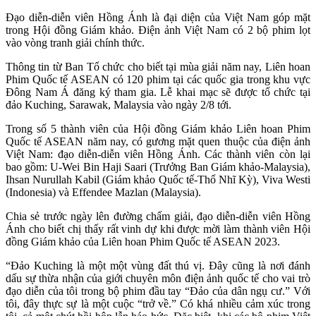
Đạo diễn-diễn viên Hồng Ánh là đại diện của Việt Nam góp mặt
trong Hội đồng Giám khảo. Điện ảnh Việt Nam có 2 bộ phim lọt
vào vòng tranh giải chính thức.
Thông tin từ Ban Tổ chức cho biết tại mùa giải năm nay, Liên hoan
Phim Quốc tế ASEAN có 120 phim tại các quốc gia trong khu vực
Đông Nam Á đăng ký tham gia. Lễ khai mạc sẽ được tổ chức tại
đảo Kuching, Sarawak, Malaysia vào ngày 2/8 tới.
Trong số 5 thành viên của Hội đồng Giám khảo Liên hoan Phim
Quốc tế ASEAN năm nay, có gương mặt quen thuộc của điện ảnh
Việt Nam: đạo diễn-diễn viên Hồng Ánh. Các thành viên còn lại
bao gồm: U-Wei Bin Haji Saari (Trưởng Ban Giám khảo-Malaysia),
Ihsan Nurullah Kabil (Giám khảo Quốc tế-Thổ Nhĩ Kỳ), Viva Westi
(Indonesia) và Effendee Mazlan (Malaysia).
Chia sẻ trước ngày lên đường chấm giải, đạo diễn-diễn viên Hồng
Ánh cho biết chị thấy rất vinh dự khi được mời làm thành viên Hội
đồng Giám khảo của Liên hoan Phim Quốc tế ASEAN 2023.
“Đảo Kuching là một một vùng đất thú vị. Đây cũng là nơi đánh
dấu sự thừa nhận của giới chuyên môn điện ảnh quốc tế cho vai trò
đạo diễn của tôi trong bộ phim đầu tay “Đảo của dân ngụ cư.” Với
tôi, đây thực sự là một cuộc “trở về.” Có khá nhiều cảm xúc trong