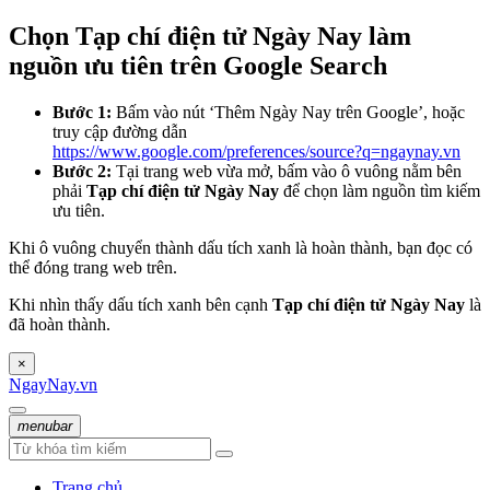
Chọn Tạp chí điện tử Ngày Nay làm
nguồn ưu tiên trên Google Search
Bước 1:
Bấm vào nút ‘Thêm Ngày Nay trên Google’, hoặc
truy cập đường dẫn
https://www.google.com/preferences/source?q=ngaynay.vn
Bước 2:
Tại trang web vừa mở, bấm vào ô vuông nằm bên
phải
Tạp chí điện tử Ngày Nay
để chọn làm nguồn tìm kiếm
ưu tiên.
Khi ô vuông chuyển thành dấu tích xanh là hoàn thành, bạn đọc có
thể đóng trang web trên.
Khi nhìn thấy dấu tích xanh bên cạnh
Tạp chí điện tử Ngày Nay
là
đã hoàn thành.
×
NgayNay.vn
menubar
Trang chủ