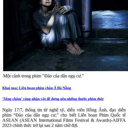
Một cảnh trong phim "Đảo của dân ngụ cư."
Khai mạc Liên hoan phim châu Á Đà Nẵng
'Sống chậm' cùng nhân vật để dựng nên những thước phim thật
Ngày 17/7, thông tin từ nghệ sỹ, diễn viên Hồng Ánh, đạo diễn
phim “Đảo của dân ngụ cư,” cho biết Liên hoan Phim Quốc tế
ASEAN (ASEAN International Films Festival & Awards)-AIFFA
2023 chính thức trở lại sau 2 năm chờ đợi.