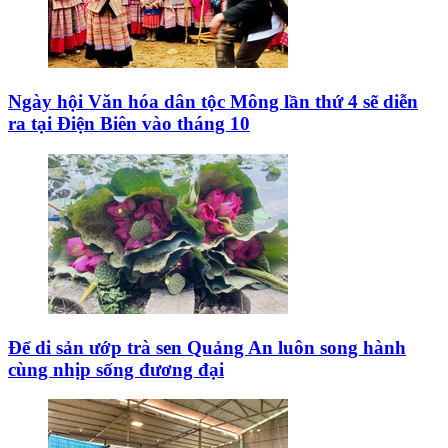
Ngày hội Văn hóa dân tộc Mông lần thứ 4 sẽ diễn
ra tại Điện Biên vào tháng 10
Để di sản ướp trà sen Quảng An luôn song hành
cùng nhịp sống đương đại