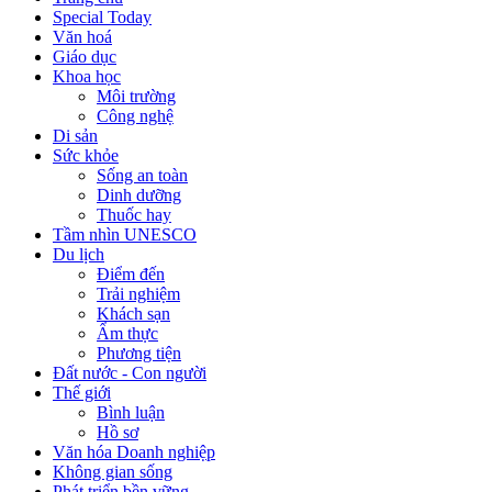
Special Today
Văn hoá
Giáo dục
Khoa học
Môi trường
Công nghệ
Di sản
Sức khỏe
Sống an toàn
Dinh dưỡng
Thuốc hay
Tầm nhìn UNESCO
Du lịch
Điểm đến
Trải nghiệm
Khách sạn
Ẩm thực
Phương tiện
Đất nước - Con người
Thế giới
Bình luận
Hồ sơ
Văn hóa Doanh nghiệp
Không gian sống
Phát triển bền vững