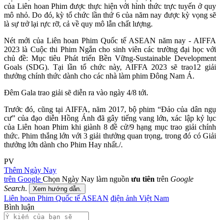
của Liên hoan Phim được thực hiện với hình thức trực tuyến ở quy
mô nhỏ. Do đó, kỳ tổ chức lần thứ 6 của năm nay được kỳ vọng sẽ
là sự trở lại rực rỡ, cả về quy mô lẫn chất lượng.
Nét mới của Liên hoan Phim Quốc tế ASEAN năm nay - AIFFA
2023 là Cuộc thi Phim Ngắn cho sinh viên các trường đại học với
chủ đề: Mục tiêu Phát triển Bền Vững-Sustainable Development
Goals (SDG). Tại lần tổ chức này, AIFFA 2023 sẽ trao12 giải
thưởng chính thức dành cho các nhà làm phim Đông Nam Á.
Đêm Gala trao giải sẽ diễn ra vào ngày 4/8 tới.
Trước đó, cũng tại AIFFA, năm 2017, bộ phim “Đảo của dân ngụ
cư” của đạo diễn Hồng Ánh đã gây tiếng vang lớn, xác lập kỷ lục
của Liên hoan Phim khi giành 8 đề cử/9 hạng mục trao giải chính
thức. Phim thắng lớn với 3 giải thưởng quan trọng, trong đó có Giải
thưởng lớn dành cho Phim Hay nhất./.
PV
Thêm Ngày Nay
trên Google
Chọn Ngày Nay làm nguồn
ưu tiên
trên
Google
Search
.
Xem hướng dẫn.
Liên hoan Phim Quốc tế ASEAN
điện ảnh Việt Nam
Bình luận