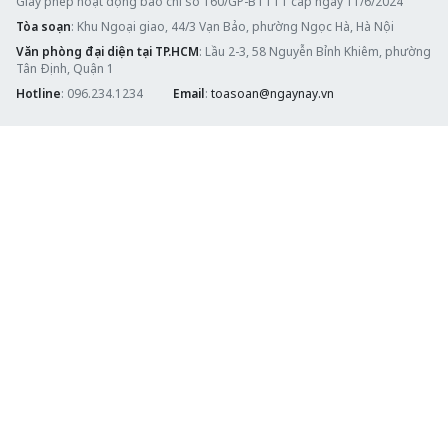
Giấy phép hoạt động báo chí số 160/GP-BTTTT cấp ngày 11/6/2024
Tòa soạn
: Khu Ngoại giao, 44/3 Vạn Bảo, phường Ngọc Hà, Hà Nội
Văn phòng đại diện tại TP.HCM
: Lầu 2-3, 58 Nguyễn Bỉnh Khiêm, phường
Tân Định, Quận 1
Hotline
: 096.234.1234
Email
:
toasoan@ngaynay.vn