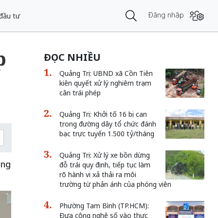
Đăng nhập
đầu tư
p
ĐỌC NHIỀU
Quảng Trị: UBND xã Cồn Tiên
kiên quyết xử lý nghiêm trạm
cân trái phép
Quảng Trị: Khởi tố 16 bị can
trong đường dây tổ chức đánh
bạc trực tuyến 1.500 tỷ/tháng
Quảng Trị: Xử lý xe bồn dừng
ọng
đỗ trái quy định, tiếp tục làm
rõ hành vi xả thải ra môi
trường từ phản ánh của phóng viên
Phường Tam Bình (TP.HCM):
Đưa công nghệ số vào thực