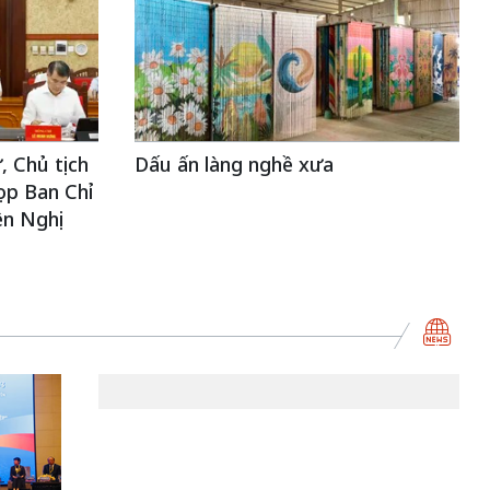
, Chủ tịch
Dấu ấn làng nghề xưa
ọp Ban Chỉ
ện Nghị