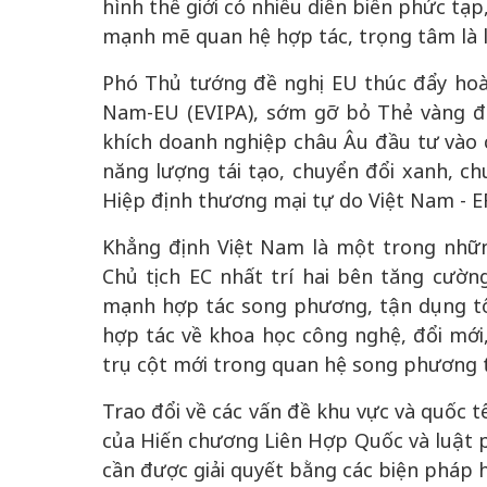
hình thế giới có nhiều diễn biến phức tạp
mạnh mẽ quan hệ hợp tác, trọng tâm là l
Phó Thủ tướng đề nghị EU thúc đẩy hoà
Nam-EU (EVIPA), sớm gỡ bỏ Thẻ vàng đố
khích doanh nghiệp châu Âu đầu tư vào 
năng lượng tái tạo, chuyển đổi xanh, c
Hiệp định thương mại tự do Việt Nam - E
Khẳng định Việt Nam là một trong nhữn
Chủ tịch EC nhất trí hai bên tăng cường
mạnh hợp tác song phương, tận dụng tố
hợp tác về khoa học công nghệ, đổi mới
trụ cột mới trong quan hệ song phương th
Trao đổi về các vấn đề khu vực và quốc t
của Hiến chương Liên Hợp Quốc và luật p
cần được giải quyết bằng các biện pháp h