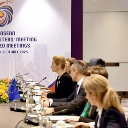
Bắc Biên - Giữ một ngô
i nhà
làng ven sông Hồng c
Nội
TS. Trần Kim Hào