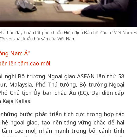
EU thúc đẩy hoàn tất phê chuẩn Hiệp định Bảo hộ đầu tư Việt Nam-E
50 năm Việt 
ối với xuất khẩu hải sản của Việt Nam
m gia
50 năm Việt Nam gia
nhập UNESCO
 Khơi
nhập UNESCO: Khơi
nguồn nội lực 
 Đông Nam Á"
n hóa,
nguồn nội lực văn hóa,
định hình vị t
bên lên tầm cao mới
 kiến
định hình vị thế kiến
tạo | Kỳ 1: K
g kiến
tạo | Kỳ 3: Hội nhập
hòa bình thể h
i nghị Bộ trưởng Ngoại giao ASEAN lần thứ 58
ạo mới
quốc tế bằng bản lĩnh
quyết định l
pur, Malaysia, Phó Thủ tướng, Bộ trưởng Ngoại
Việt Nam
hó Chủ tịch Ủy ban châu Âu (EC), Đại diện cấp
 Kaja Kallas.
ề những bước phát triển tích cực trong hợp tác
hệ ngoại giao, tạo nền tảng vững chắc để hai
 tầm cao mới; nhấn mạnh trong bối cảnh tình