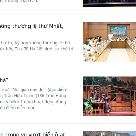
hị trường toàn cầu.
hông thường lệ thứ Nhất,
 thứ tư, Kỳ họp không thường lệ thứ
ốc hội, Thủ đô Hà Nội dưới sự chủ trì
hà”
 mới "Nội gián nạn dối" (đạo diễn:
ơng Trần Hữu Trang (136 Trần Hưng
n kỷ niệm 1 năm hoạt động đồng
đến điểm diễn mới.
g trong vụ vượt biển ồ ạt