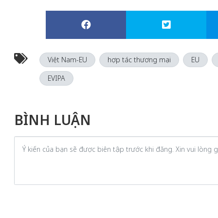
Việt Nam-EU
hợp tác thương mại
EU
EVIPA
BÌNH LUẬN