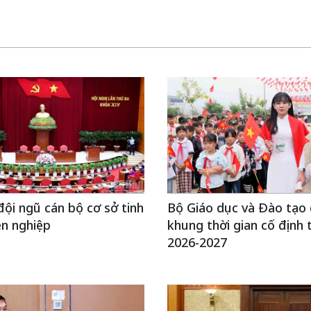
ội ngũ cán bộ cơ sở tinh
Bộ Giáo dục và Đào tạo
ên nghiệp
khung thời gian cố định
2026-2027