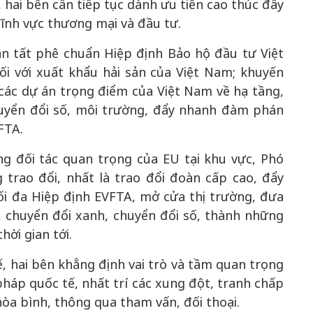
, hai bên cần tiếp tục dành ưu tiên cao thúc đẩy
ĩnh vực thương mại và đầu tư.
n tất phê chuẩn Hiệp định Bảo hộ đầu tư Việt
i với xuất khẩu hải sản của Việt Nam; khuyến
các dự án trọng điểm của Việt Nam về hạ tầng,
huyển đổi số, môi trường, đẩy nhanh đàm phán
FTA.
g đối tác quan trọng của EU tại khu vực, Phó
 trao đổi, nhất là trao đổi đoàn cấp cao, đẩy
i đa Hiệp định EVFTA, mở cửa thị trường, đưa
, chuyển đổi xanh, chuyển đổi số, thành những
ời gian tới.
ế, hai bên khẳng định vai trò và tầm quan trọng
háp quốc tế, nhất trí các xung đột, tranh chấp
òa bình, thông qua tham vấn, đối thoại.