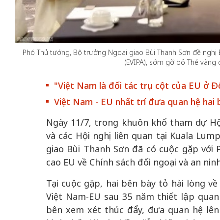
Phó Thủ tướng, Bộ trưởng Ngoại giao Bùi Thanh Sơn đề nghị 
(EVIPA), sớm gỡ bỏ Thẻ vàng đ
 gia
50 năm Việt Na
hơi
nhập UNESCO:
"Việt Nam là đối tác trụ cột của EU ở
 hình
Hà Nội vững bước vào
nguồn nội lực vă
Việt Nam - EU nhất trí đưa quan hệ hai 
ỳ 2:
không gian phát triển
định hình vị thế
tác
mới - Kỳ 5: Thủ đô qua
tạo | Kỳ 4: Sán
Ngày 11/7, trong khuôn khổ tham dự Hộ
hát
lăng kính số hóa
làm nên diện m
và các Hội nghị liên quan tại Kuala Lum
giao Bùi Thanh Sơn đã có cuộc gặp với P
cao EU về Chính sách đối ngoại và an ninh
Tại cuộc gặp, hai bên bày tỏ hài lòng v
Việt Nam-EU sau 35 năm thiết lập quan 
bên xem xét thúc đẩy, đưa quan hệ lên